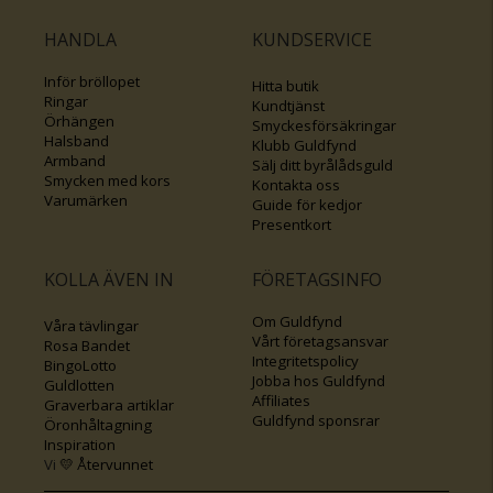
HANDLA
KUNDSERVICE
Inför bröllopet
Hitta butik
Ringar
Kundtjänst
Örhängen
Smyckesförsäkringar
Halsband
Klubb Guldfynd
Armband
Sälj ditt byrålådsguld
Smycken med kors
Kontakta oss
Varumärken
Guide för kedjor
Presentkort
KOLLA ÄVEN IN
FÖRETAGSINFO
Om Guldfynd
Våra tävlingar
Vårt företagsansvar
Rosa Bandet
Integritetspolicy
BingoLotto
Jobba hos Guldfynd
Guldlotten
Affiliates
Graverbara artiklar
Guldfynd sponsrar
Öronhåltagning
Inspiration
Vi
💛 Återvunnet