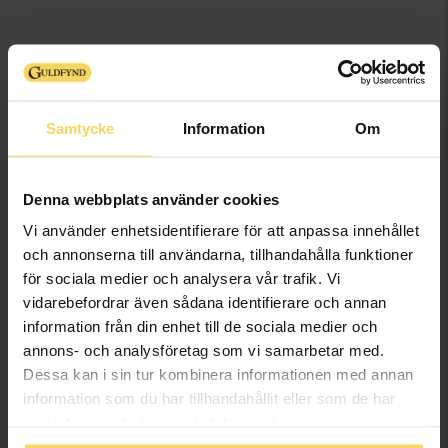
Samtycke
Information
Om
Denna webbplats använder cookies
Vi använder enhetsidentifierare för att anpassa innehållet
och annonserna till användarna, tillhandahålla funktioner
Armband i äkta silver
Armband i äkta silver
för sociala medier och analysera vår trafik. Vi
MOOD OCCASION
MOOD OCCASION
vidarebefordrar även sådana identifierare och annan
598:-
549:-
information från din enhet till de sociala medier och
annons- och analysföretag som vi samarbetar med.
Dessa kan i sin tur kombinera informationen med annan
information som du har tillhandahållit eller som de har
samlat in när du har använt deras tjänster.