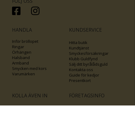
FÖLJ OSS
HANDLA
KUNDSERVICE
Inför bröllopet
Hitta butik
Ringar
Kundtjänst
Örhängen
Smyckesförsäkringar
Halsband
Klubb Guldfynd
Armband
Sälj ditt byrålådsguld
Smycken med kors
Kontakta oss
Varumärken
Guide för kedjor
Presentkort
KOLLA ÄVEN IN
FÖRETAGSINFO
Om Guldfynd
Våra tävlingar
Vårt företagsansvar
Rosa Bandet
Integritetspolicy
BingoLotto
Jobba hos Guldfynd
Guldlotten
Affiliates
Graverbara artiklar
Guldfynd sponsrar