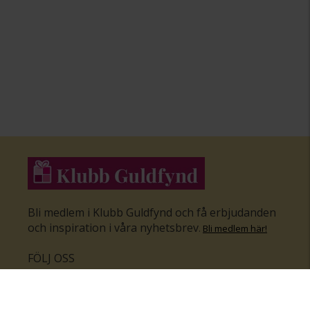
Bli medlem i Klubb Guldfynd och få erbjudanden
och inspiration i våra nyhetsbrev
.
Bli medlem här
!
FÖLJ OSS