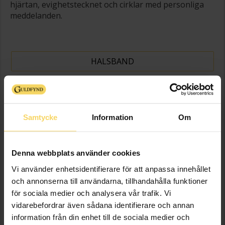
hjärtan, evighetstecknet och cirklar med personliga
meddelanden.
HALSBAND
ARMBAND
ÖRHÄNGEN
Samtycke
Information
Om
Denna webbplats använder cookies
Vi använder enhetsidentifierare för att anpassa innehållet
och annonserna till användarna, tillhandahålla funktioner
för sociala medier och analysera vår trafik. Vi
vidarebefordrar även sådana identifierare och annan
information från din enhet till de sociala medier och