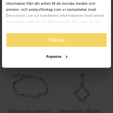
information från din enhet till de sociala medier och
annons- och analysföretag som vi samarbetar med.
Dessa kan i sin tur kombinera informationen med annan
information som du har tillhandahållit eller som de har
Klocka Ivy
Klocka Katt
samlat in när du har använt deras tjänster.
ROSEFIELD WATCHES
ABC
1 595:-
298:-
Tillåt alla
Anpassa
Armband i äkta silver med svängda länkar
Diamanthänge i 18K guld - Fyrklöver