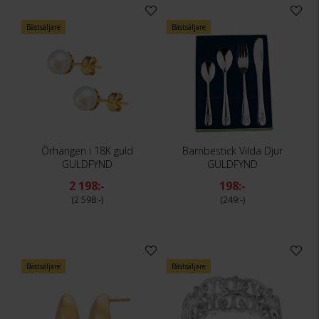
Bästsäljare
Bästsäljare
Örhängen i 18K guld
Barnbestick Vilda Djur
GULDFYND
GULDFYND
2 198:-
198:-
2 598:-
249:-
Bästsäljare
Bästsäljare