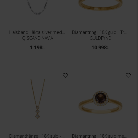
Halsband i äkta silver med svängda länkar
Diamantring i 18K guld - Trestensring
Q SCANDINAVIA
GULDFYND
1 198:-
10 998:-
Diamanthänge i 18K guld - Trestenshängsmycke
Diamantring i 18K guld med en rökkvarts