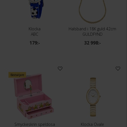
Klocka
Halsband i 18K guld 42cm
ABC
GULDFYND
179:-
32 998:-
Bästsäljare
Smyckeskrin speldosa
Klocka Ovale