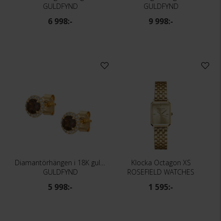
GULDFYND
GULDFYND
6 998:-
9 998:-
Diamantörhängen i 18K guld med rökkvarts
Klocka Octagon XS
GULDFYND
ROSEFIELD WATCHES
5 998:-
1 595:-