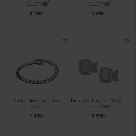
GULDFYND
GULDFYND
8 198:-
5 698:-
Kedja i äkta silver 20cm
Diamantörhängen i 18K guld - Halo
DCOR
GULDFYND
1 098:-
9 998:-