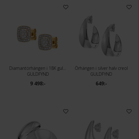
Diamantörhängen i 18K guld - Halo
Örhängen i silver halv creol
GULDFYND
GULDFYND
9 498:-
649:-