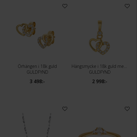
Örhängen i 18k guld
Hängsmycke i 18k guld med dubbelhjärta
GULDFYND
GULDFYND
3 498:-
2 998:-