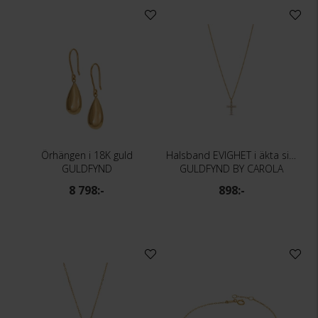
Örhängen i 18K guld
Halsband EVIGHET i äkta silver med kors
GULDFYND
GULDFYND BY CAROLA
8 798:-
898:-