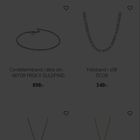
Cordellarmband i äkta silver 20,5cm
Halsband i stål
VIKTOR FRISK X GULDFYND
DCOR
898:-
349:-