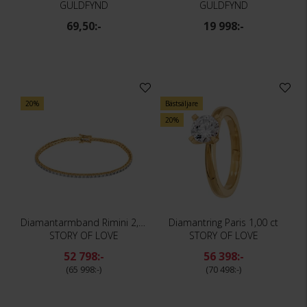
GULDFYND
GULDFYND
69,50:-
19 998:-
20%
Bästsäljare
20%
Diamantarmband Rimini 2,01 ct
Diamantring Paris 1,00 ct
STORY OF LOVE
STORY OF LOVE
52 798:-
56 398:-
65 998:-
70 498:-