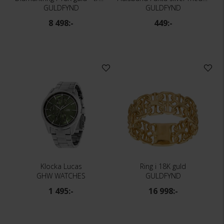
GULDFYND
GULDFYND
8 498:-
449:-
Klocka Lucas
Ring i 18K guld
GHW WATCHES
GULDFYND
1 495:-
16 998:-