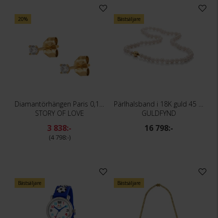
20%
Bästsäljare
Diamantörhängen Paris 0,10 ct
Pärlhalsband i 18K guld 45 cm
STORY OF LOVE
GULDFYND
3 838:-
16 798:-
4 798:-
Bästsäljare
Bästsäljare