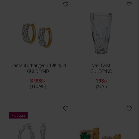
Diamantörhängen i 18K guld
Vas Twist
GULDFYND
GULDFYND
8 998:-
198:-
11 498:-
249:-
Klubbpris