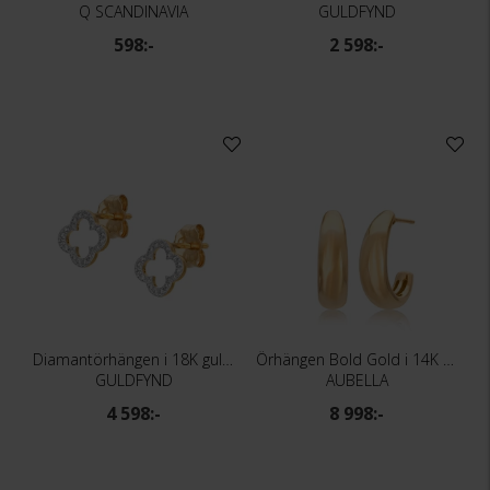
Q SCANDINAVIA
GULDFYND
598:-
2 598:-
Diamantörhängen i 18K guld - Fyrklöver
Örhängen Bold Gold i 14K guld
GULDFYND
AUBELLA
4 598:-
8 998:-