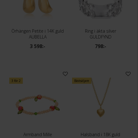
Örhängen Petite i 14K guld
Ring i äkta silver
AUBELLA
GULDFYND
3 598:-
798:-
3 för 2
Bästsäljare
Armband Mille
Halsband i 18K guld