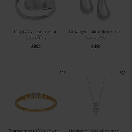
Ring i äkta silver omlott
Örhängen i äkta silver droppform
GULDFYND
GULDFYND
498:-
449:-
Diamantring i 18K guld - trestensring
Halsband i äkta silver med blomma