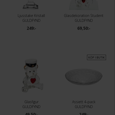
Ljusstake Kristall
Glasdekoration Student
GULDFYND
GULDFYND
249:-
69,50:-
KÖP I BUTIK
Glasfigur
Assiett 4-pack
GULDFYND
GULDFYND
49,50:-
249:-