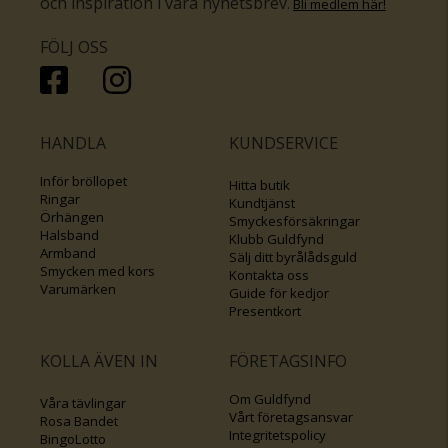
och inspiration i våra nyhetsbrev
.
Bli medlem här
!
FÖLJ OSS
HANDLA
KUNDSERVICE
Inför bröllopet
Hitta butik
Ringar
Kundtjänst
Örhängen
Smyckesförsäkringar
Halsband
Klubb Guldfynd
Armband
Sälj ditt byrålådsguld
Smycken med kors
Kontakta oss
Varumärken
Guide för kedjor
Presentkort
KOLLA ÄVEN IN
FÖRETAGSINFO
Om Guldfynd
Våra tävlingar
Vårt företagsansvar
Rosa Bandet
Integritetspolicy
BingoLotto