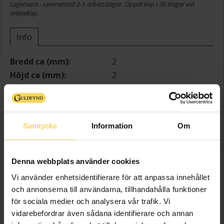
Lagervara - Leveranstid 2-5 arbetsdagar. Öppet köp i 30 dagar vid
onlineköp.
Info
Bredd ca (mm)
2
Höjd ca (mm)
2
Längd ca (cm)
17+2
Varumärke
MOOD OCCASION
Material
Silver,Guldpläterat
Samtycke
Information
Om
Sten/Pärla
Kubisk Zirkonia
Denna webbplats använder cookies
FINNS OCKSÅ SOM
Vi använder enhetsidentifierare för att anpassa innehållet
och annonserna till användarna, tillhandahålla funktioner
för sociala medier och analysera vår trafik. Vi
vidarebefordrar även sådana identifierare och annan