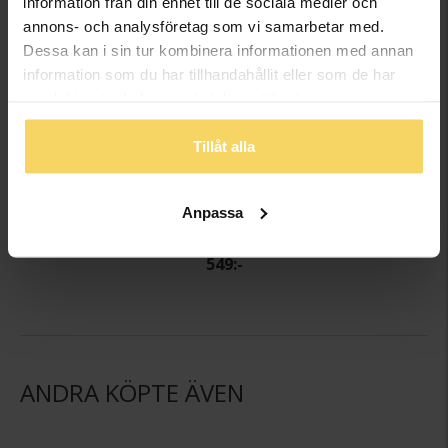
information från din enhet till de sociala medier och
annons- och analysföretag som vi samarbetar med.
Dessa kan i sin tur kombinera informationen med annan
information som du har tillhandahållit eller som de har
samlat in när du har använt deras tjänster.
Tillåt alla
Anpassa
Armband i äkta silver
MOOD OCCASION
549:-
ANDRA KÖPTE ÄVEN