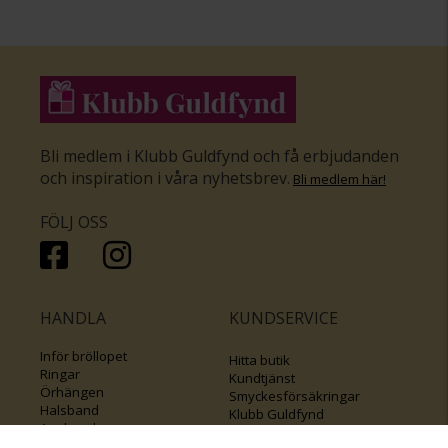
Bli medlem i Klubb Guldfynd och få erbjudanden
och inspiration i våra nyhetsbrev
.
Bli medlem här
!
FÖLJ OSS
HANDLA
KUNDSERVICE
Inför bröllopet
Hitta butik
Ringar
Kundtjänst
Örhängen
Smyckesförsäkringar
Halsband
Klubb Guldfynd
Armband
Sälj ditt byrålådsguld
Smycken med kors