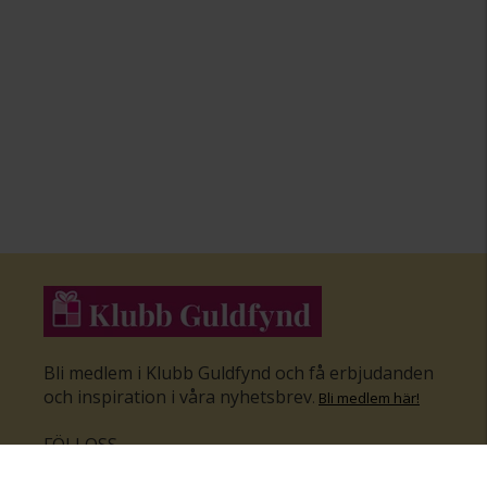
Bli medlem i Klubb Guldfynd och få erbjudanden
och inspiration i våra nyhetsbrev
.
Bli medlem här
!
FÖLJ OSS