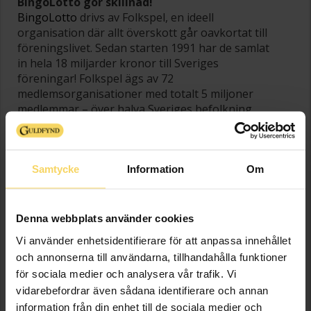
BingoLotto gör skillnad!
BingoLotto
drivs av Folkspel, en ideell
organisation där allt överskott går oavkortat till
föreningslivet. Sedan starten 1991 har de samlat
in hela 18 miljarder kronor till Sveriges
föreningar!
Folkspel ägs av 72
medlemsorganisationer med totalt 5 miljoner
medlemmar – över halva Sveriges befolkning.
Varje gång du köper en Bingolott bidrar du direkt
till föreningar runt om i landet.
Köp din lott här!
Samtycke
Information
Om
Denna webbplats använder cookies
Vi använder enhetsidentifierare för att anpassa innehållet
och annonserna till användarna, tillhandahålla funktioner
för sociala medier och analysera vår trafik. Vi
vidarebefordrar även sådana identifierare och annan
information från din enhet till de sociala medier och