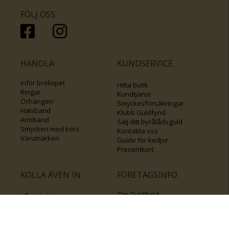
FÖLJ OSS
HANDLA
KUNDSERVICE
Inför bröllopet
Hitta butik
Ringar
Kundtjänst
Örhängen
Smyckesförsäkringar
Halsband
Klubb Guldfynd
Armband
Sälj ditt byrålådsguld
Smycken med kors
Kontakta oss
Varumärken
Guide för kedjor
Presentkort
KOLLA ÄVEN IN
FÖRETAGSINFO
Om Guldfynd
Våra tävlingar
Vårt företagsansvar
Rosa Bandet
Integritetspolicy
BingoLotto
Jobba hos Guldfynd
Guldlotten