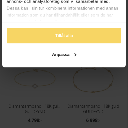
annons- och analysföretag som vi samarbetar med.
Dessa kan i sin tur kombinera informationen med annan
Diamantarmband Rimini 2,01 ct
Diamantarmband Rimini 2,01 ct
information som du har tillhandahållit eller som de har
STORY OF LOVE
STORY OF LOVE
samlat in när du har använt deras tjänster.
54 398:-
52 798:-
67 998:-
65 998:-
Tillåt alla
Anpassa
Diamantarmband i 18K guld - Fyrklöver
Diamantarmband i 18K guld
GULDFYND
GULDFYND
4 798:-
6 998:-