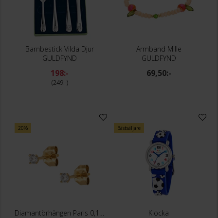
Barnbestick Vilda Djur
Armband Mille
GULDFYND
GULDFYND
198:-
69,50:-
249:-
20%
Bästsäljare
Diamantörhängen Paris 0,10 ct
Klocka