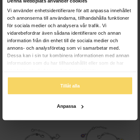
Denna webbplats använder cookies
Vi använder enhetsidentifierare för att anpassa innehållet
och annonserna till användarna, tillhandahålla funktioner
för sociala medier och analysera vår trafik. Vi
vidarebefordrar även sådana identifierare och annan
information från din enhet till de sociala medier och
annons- och analysföretag som vi samarbetar med.
Dessa kan i sin tur kombinera informationen med annan
information som du har tillhandahållit eller som de har
Armband i äkta silver 15 cm
Örhängen i 18K guld
samlat in när du har använt deras tjänster.
GULDFYND
GULDFYND
498:-
2 798:-
Tillåt alla
Anpassa