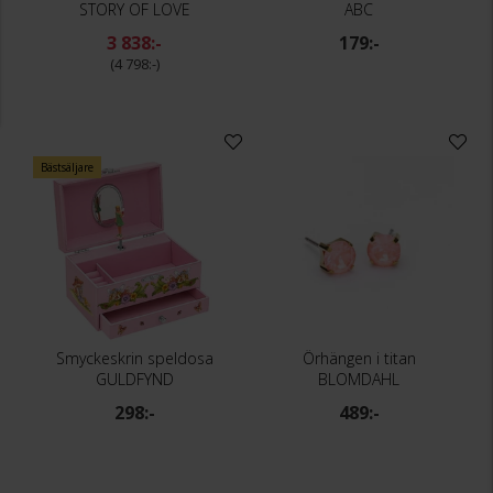
STORY OF LOVE
ABC
3 838:-
179:-
4 798:-
Bästsäljare
Smyckeskrin speldosa
Örhängen i titan
GULDFYND
BLOMDAHL
298:-
489:-