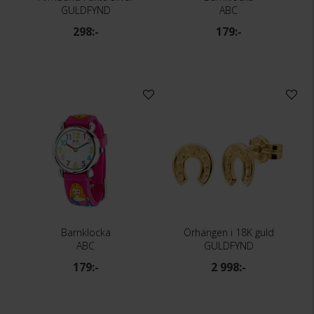
GULDFYND
ABC
298:-
179:-
Barnklocka
Örhängen i 18K guld
ABC
GULDFYND
179:-
2 998:-