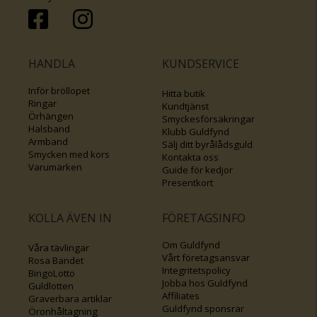
HANDLA
KUNDSERVICE
Inför bröllopet
Hitta butik
Ringar
Kundtjänst
Örhängen
Smyckesförsäkringar
Halsband
Klubb Guldfynd
Armband
Sälj ditt byrålådsguld
Smycken med kors
Kontakta oss
Varumärken
Guide för kedjor
Presentkort
KOLLA ÄVEN IN
FÖRETAGSINFO
Om Guldfynd
Våra tävlingar
Vårt företagsansvar
Rosa Bandet
Integritetspolicy
BingoLotto
Jobba hos Guldfynd
Guldlotten
Affiliates
Graverbara artiklar
Guldfynd sponsrar
Öronhåltagning