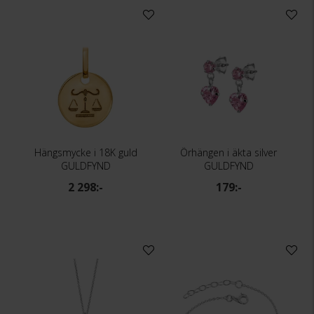
Hängsmycke i 18K guld
Örhängen i äkta silver
GULDFYND
GULDFYND
2 298:-
179:-