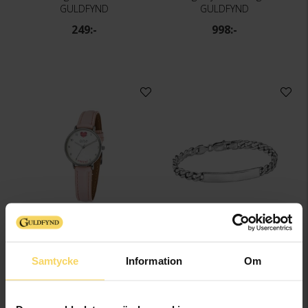
GULDFYND
GULDFYND
249:-
998:-
Klocka
Armband i äkta silver
O.N.E
GULDFYND
249:-
498:-
Samtycke
Information
Om