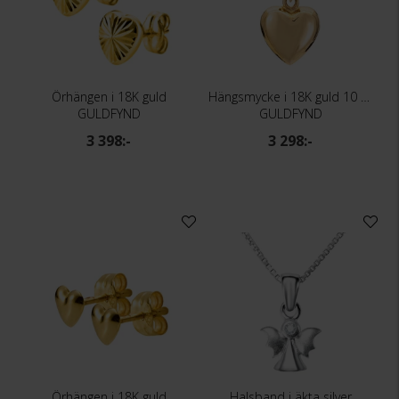
Örhängen i 18K guld
Hängsmycke i 18K guld 10 mm
GULDFYND
GULDFYND
3 398:-
3 298:-
Örhängen i 18K guld
Halsband i äkta silver