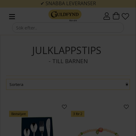
✔ SNABBA LEVERANSER
JULKLAPPSTIPS
- TILL BARNEN
Sortera
Bästsäljare
3 för 2