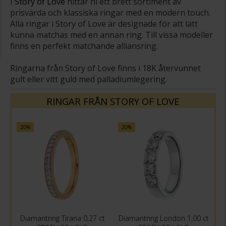
I
Story of Love
h
ittar ni ett brett sortiment av
prisvärda och klassiska ringar med en modern touch.
Alla ringar i Story of Love är designade för att lätt
kunna matchas med en annan ring. Till vissa modeller
finns en perfekt matchande alliansring.
Ringarna från Story of Love finns i 18K återvunnet
gult eller vitt guld med palladiumlegering.
RINGAR FRÅN STORY OF LOVE
20%
20%
ct
Diamantring Tirana 0,27 ct
Diamantring London 1,00 ct