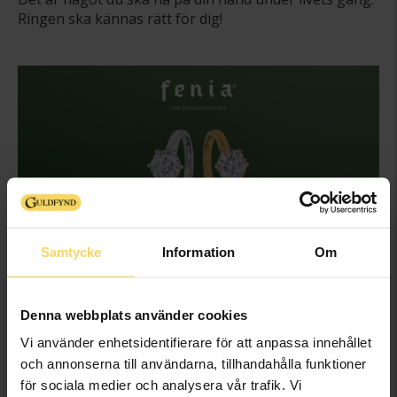
Ringen ska kännas rätt för dig!
Samtycke
Information
Om
FENIA LAB GROWN DIAMONDS
Fenia
erbjuder ett modernt val av klassiska vigsel- och
förlovningsringar. Diamanterna från Fenia är
Denna webbplats använder cookies
labbodlade men har samma egenskaper som
naturliga diamanter. Varje smycke är tillverkat i
Vi använder enhetsidentifierare för att anpassa innehållet
återvunnet 18K guld med labbodlade diamanter av
och annonserna till användarna, tillhandahålla funktioner
hög kvalitet.
för sociala medier och analysera vår trafik. Vi