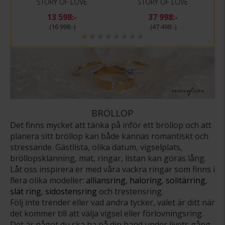
STORY OF LOVE
STORY OF LOVE
13 598:-
37 998:-
16 998:-
47 498:-
BRÖLLOP
Det finns mycket att tänka på inför ett bröllop och att
planera sitt bröllop kan både kännas romantiskt och
stressande. Gästlista, olika datum, vigselplats,
bröllopsklänning, mat, ringar, listan kan göras lång.
Låt oss inspirera er med våra vackra ringar som finns i
flera olika modeller:
alliansring
,
haloring
,
solitärring
,
slät ring
,
sidostensring
och trestensring.
Följ inte trender eller vad andra tycker, valet är ditt när
det kommer till att välja vigsel eller förlovningsring.
Det är något du ska ha på din hand under livets gång.