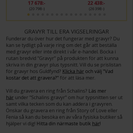
17 678:-
22 438:-
20 798:-
26 398:-
GRAVYR TILL ERA VIGSELRINGAR
Funderar du över hur det fungerar med gravyr? Du
kan se tydligt på varje ring om det går att beställa
med gravyr eller inte direkt i vår e-handel. Bocka i
rutan bredvid "Gravyr" på produkten för att kunna
skriva in din gravyr plus typsnitt. Vill du se prislistan
för gravyr hos Guldfynd?
Klicka här
och välj "Vad
kostar det att gravera?"
för att läsa mer.
Vill du gravera en ring från Schalins?
Läs mer
här
under "Schalins gravyr" om hur typsnitten ser ut
samt vilka tecken som du kan addera i gravyren.
Önskar du gravera en ring från Story of Love eller
Fenia så kan du besöka en av våra fysiska butiker så
hjälper vi dig!
Hitta din närmaste butik
här
!