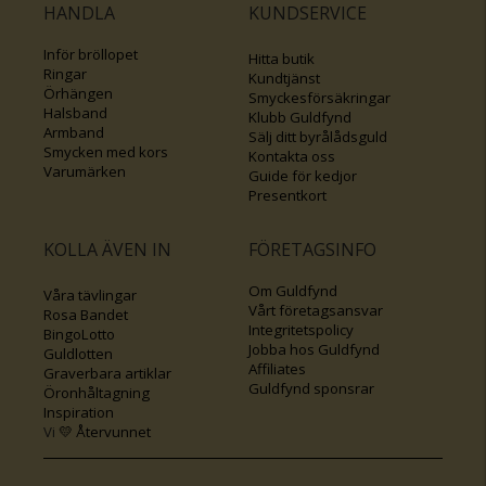
HANDLA
KUNDSERVICE
Inför bröllopet
Hitta butik
Ringar
Kundtjänst
Örhängen
Smyckesförsäkringar
Halsband
Klubb Guldfynd
Armband
Sälj ditt byrålådsguld
Smycken med kors
Kontakta oss
Varumärken
Guide för kedjor
Presentkort
KOLLA ÄVEN IN
FÖRETAGSINFO
Om Guldfynd
Våra tävlingar
Vårt företagsansvar
Rosa Bandet
Integritetspolicy
BingoLotto
Jobba hos Guldfynd
Guldlotten
Affiliates
Graverbara artiklar
Guldfynd sponsrar
Öronhåltagning
Inspiration
Vi
💛 Återvunnet