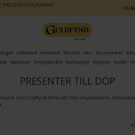
PRESENTINSLAGNING
KUN
hängen
Halsband
Armband
Klockor
Herr
Accessoarer
Var
met
Matsilver
Smyckesvård
Kampanjer
Nyheter
Outlet
In
PRESENTER TILL DOP
sent. Hos Guldfynd finns allt från smyckesskrin, fotoramar,
a.
Ma