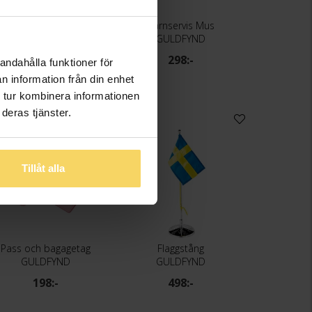
Vattenglob häst
Barnservis Mus
GULDFYND
GULDFYND
49,50:-
298:-
andahålla funktioner för
n information från din enhet
 tur kombinera informationen
deras tjänster.
Tillåt alla
Pass och bagagetag
Flaggstång
GULDFYND
GULDFYND
198:-
498:-