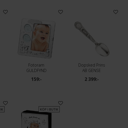
Fotoram
Dopsked Prins
GULDFYND
AB GENSE
159:-
2 399:-
IK
KÖP I BUTIK