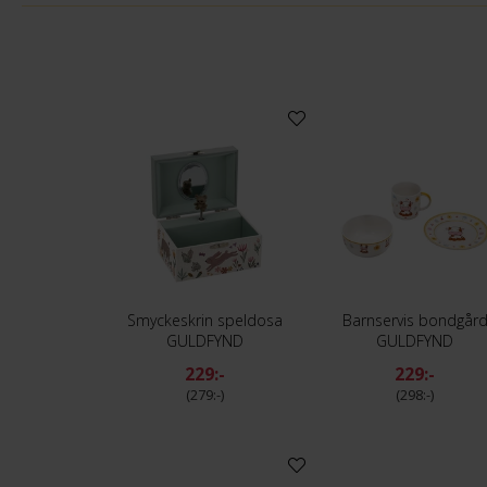
Smyckeskrin speldosa
Barnservis bondgår
GULDFYND
GULDFYND
229:-
229:-
279:-
298:-