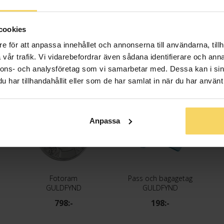
a
Gåvokort
Gåvokort
GULDFYND
GULDFYND
cookies
19:-
19:-
e för att anpassa innehållet och annonserna till användarna, tillh
vår trafik. Vi vidarebefordrar även sådana identifierare och anna
nnons- och analysföretag som vi samarbetar med. Dessa kan i sin
har tillhandahållit eller som de har samlat in när du har använt 
Anpassa
Fotoram
Pass och bagagetag
GULDFYND
GULDFYND
798:-
198:-