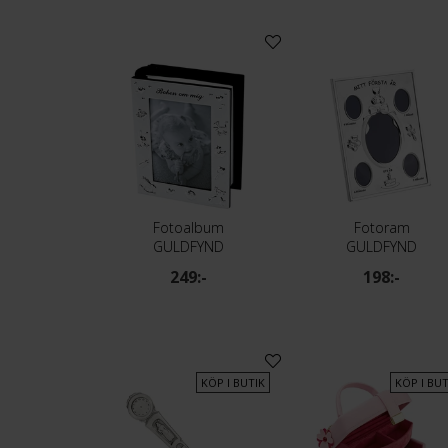
Fotoalbum
Fotoram
GULDFYND
GULDFYND
249:-
198:-
KÖP I BUTIK
KÖP I BUT