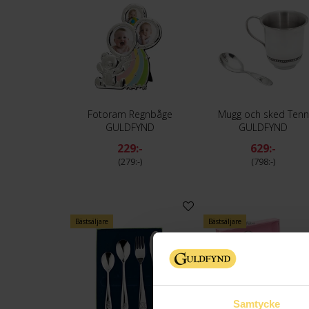
Fotoram Regnbåge
Mugg och sked Tenn
GULDFYND
GULDFYND
229:-
629:-
279:-
798:-
Bästsäljare
Bästsäljare
Samtycke