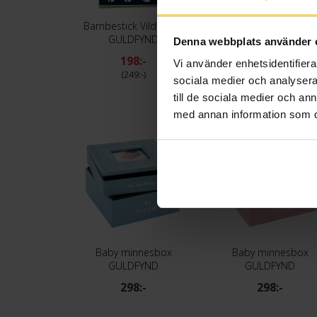
Barnbestick Vilda Djur
Smyckeskrin speldos
GULDFYND
GULDFYND
Denna webbplats använder 
198:-
298:-
Vi använder enhetsidentifierar
249:-
sociala medier och analysera 
till de sociala medier och a
med annan information som du 
Baby minnesbox
Baby minnesbox
GULDFYND
GULDFYND
298:-
298:-