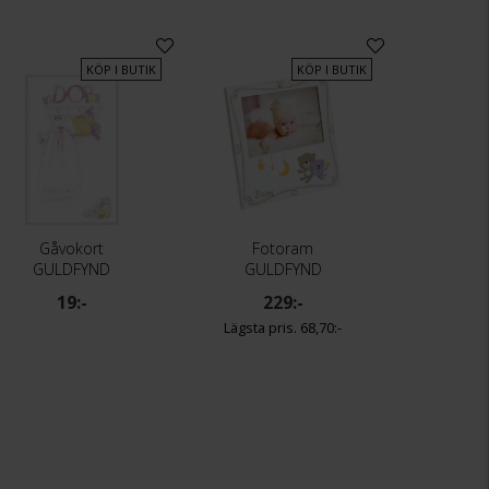
KÖP I BUTIK
KÖP I BUTIK
Gåvokort
Fotoram
GULDFYND
GULDFYND
19:-
229:-
68,70:-