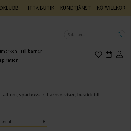
DKLUBB
HITTA BUTIK
KUNDTJÄNST
KÖPVILLKOR
umärken
Till barnen
spiration
 album, sparbössor, barnserviser, bestick till
terial