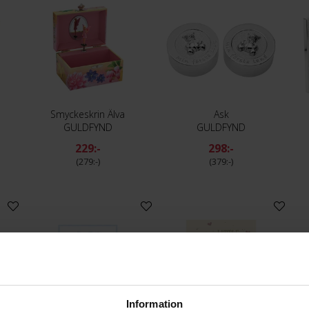
Smyckeskrin Älva
Ask
GULDFYND
GULDFYND
229:-
298:-
279:-
379:-
Information