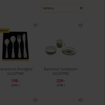
Sortera
tsäljare
Barnbestick Bondgård
Barnservis Teddybjörn
GULDFYND
GULDFYND
198:-
229:-
249:-
298:-