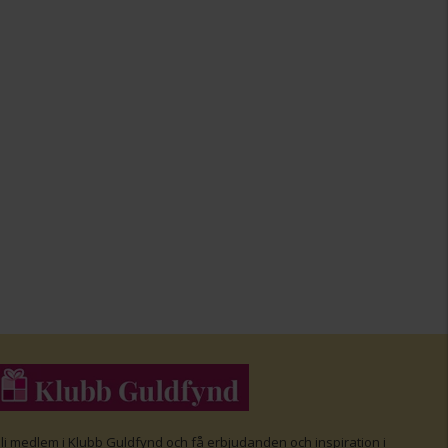
li medlem i Klubb Guldfynd och f
å erbjudanden och inspiration i