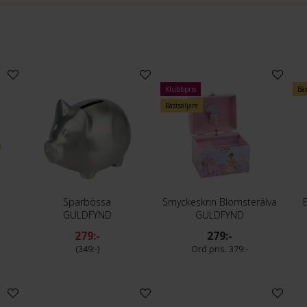
Klubbpris
Bäs
Bästsäljare
d
Sparbössa
Smyckeskrin Blomsterälva
GULDFYND
GULDFYND
279:-
279:-
349:-
379:-