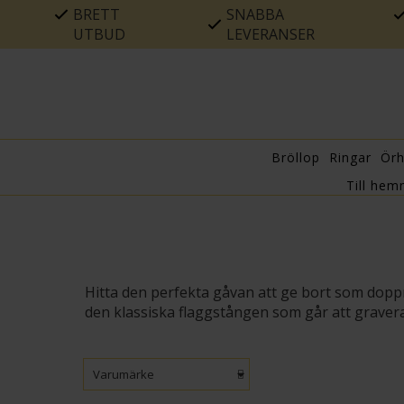
BRETT
SNABBA
UTBUD
LEVERANSER
Bröllop
Ringar
Ör
Till hem
Hitta den perfekta gåvan att ge bort som doppre
den klassiska flaggstången som går att graver
Varumärke