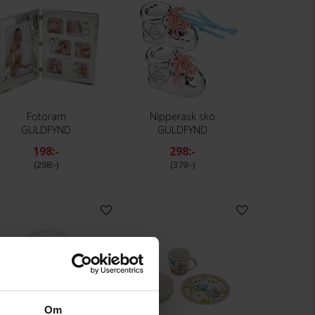
Fotoram
Nipperask sko
GULDFYND
GULDFYND
198:-
298:-
298:-
379:-
Om