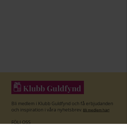
Bli medlem i Klubb Guldfynd och få erbjudanden
och inspiration i våra nyhetsbrev
.
Bli medlem här
!
FÖLJ OSS