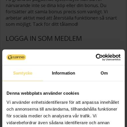
närvarande inte se dina köp eller din bonus. Du
fortsätter att samla bonus precis som vanligt. Vi
arbetar aktivt med att återställa funktionen så snart
som möjligt. Tack för ditt tålamod!
LOGGA IN SOM MEDLEM
Medlemsnummer
:
Postnummer
:
Samtycke
Information
Om
LOGGA IN
Denna webbplats använder cookies
HAR DU GLÖMT DITT MEDLEMSNUMMER?
Vi använder enhetsidentifierare för att anpassa innehållet
För att vi ska hitta ditt medlemsnummer i våra
och annonserna till användarna, tillhandahålla funktioner
register, behöver vi ditt personnummer på 10 siffror.
för sociala medier och analysera vår trafik. Vi
Kontakta oss
genom mail eller per telefon.
vidarebefordrar även sådana identifierare och annan