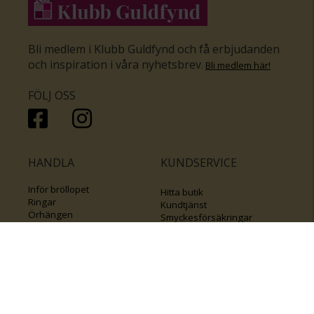
Bli medlem i Klubb Guldfynd och få erbjudanden
och inspiration i våra nyhetsbrev
.
Bli medlem här
!
FÖLJ OSS
HANDLA
KUNDSERVICE
Inför bröllopet
Hitta butik
Ringar
Kundtjänst
Örhängen
Smyckesförsäkringar
Halsband
Klubb Guldfynd
Armband
Sälj ditt byrålådsguld
Smycken med kors
Kontakta oss
Varumärken
Guide för kedjor
Presentkort