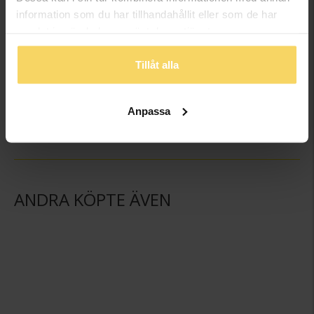
information som du har tillhandahållit eller som de har
samlat in när du har använt deras tjänster.
Fotoram
Tillåt alla
Fotoram
GULDFYND
GULDFYND
198:-
159:-
Anpassa
ANDRA KÖPTE ÄVEN