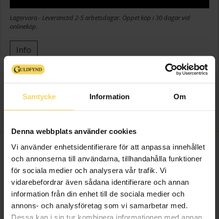
Lagervara - Leveranstid 2-5 arbetsdagar. Öppet köp i 30 dagar vid
onlineköp.
Info
Bredd ca (cm)
35
Höjd ca (cm)
23
Samtycke
Information
Om
Varumärke
Guldfynd
Material
Putsfritt nysilver
Denna webbplats använder cookies
FINNS OCKSÅ SOM
Vi använder enhetsidentifierare för att anpassa innehållet
och annonserna till användarna, tillhandahålla funktioner
för sociala medier och analysera vår trafik. Vi
vidarebefordrar även sådana identifierare och annan
information från din enhet till de sociala medier och
annons- och analysföretag som vi samarbetar med.
Dessa kan i sin tur kombinera informationen med annan