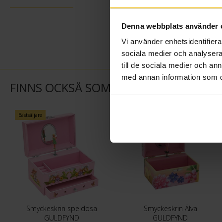
Denna webbplats använder 
Vi använder enhetsidentifierar
sociala medier och analysera 
till de sociala medier och a
med annan information som du 
FINNS OCKSÅ SOM
Bästsäljare
Smyckeskrin speldosa
Smyckeskrin Älva
GULDFYND
GULDFYND