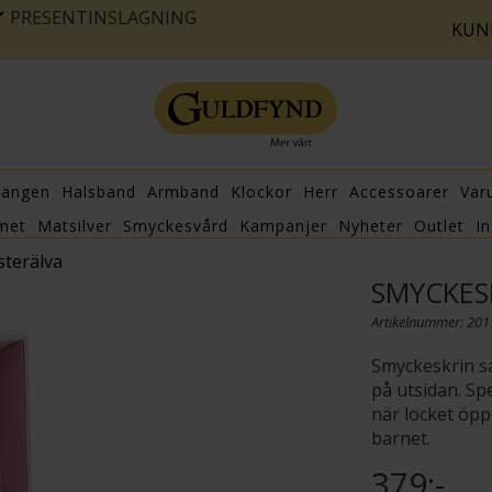
PRESENTINSLAGNING
KUN
hängen
Halsband
Armband
Klockor
Herr
Accessoarer
Var
met
Matsilver
Smyckesvård
Kampanjer
Nyheter
Outlet
In
terälva
SMYCKES
Artikelnummer: 20
Smyckeskrin s
på utsidan. Sp
när locket öpp
barnet.
379:-