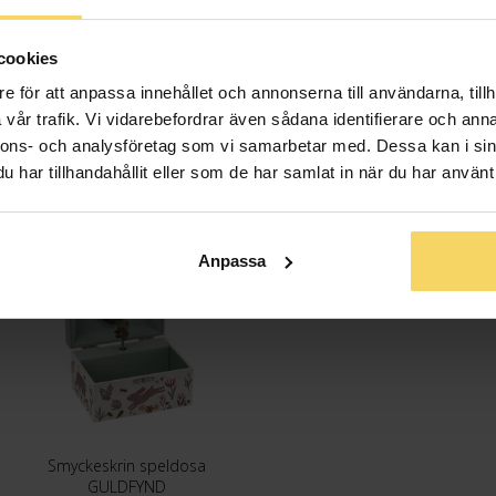
Höjd ca (cm)
Längd ca (cm
cookies
Varumärke
e för att anpassa innehållet och annonserna till användarna, tillh
Material
vår trafik. Vi vidarebefordrar även sådana identifierare och anna
nnons- och analysföretag som vi samarbetar med. Dessa kan i sin
har tillhandahållit eller som de har samlat in när du har använt 
Anpassa
Smyckeskrin speldosa
GULDFYND