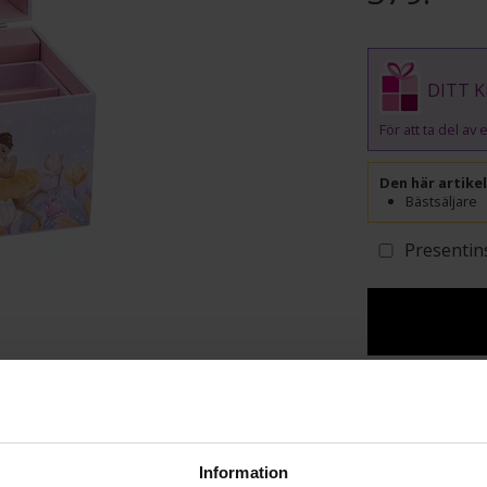
DITT K
För att ta del a
Den här artike
Bästsäljare
Presentin
Lagervara - Leveran
Info
Information
Djup ca (cm)