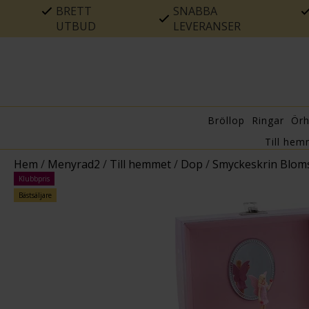
BRETT
SNABBA
UTBUD
LEVERANSER
Bröllop
Ringar
Ör
Till hem
Hem
/
Menyrad2
/
Till hemmet
/
Dop
/
Smyckeskrin Bloms
Klubbpris
Bästsäljare