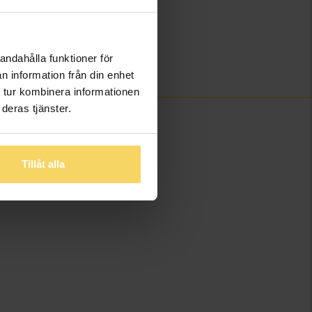
16,5
)
13
Guldfynd
andahålla funktioner för
Papp
n information från din enhet
 tur kombinera informationen
deras tjänster.
Tillåt alla