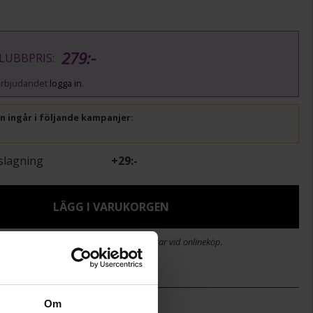
279:-
LUBBPRIS:
v erbjudandet
logga in
.
ln ingår i följande kampanjer:
slagning
+
29:-
LÄGG I VARUKORGEN
stid 2-5 arbetsdagar. Öppet köp i 30 dagar vid onlineköp.
Om
12,5