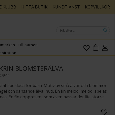
DKLUBB
HITTA BUTIK
KUNDTJÄNST
KÖPVILLKOR
umärken
Till barnen
spiration
KRIN BLOMSTERÄLVA
157944
amt speldosa för barn. Motiv av små älvor och blommor
egel och dansande älva inuti. En fin melodi melodi spelas
nas. En fin doppresent som även passar det lite större