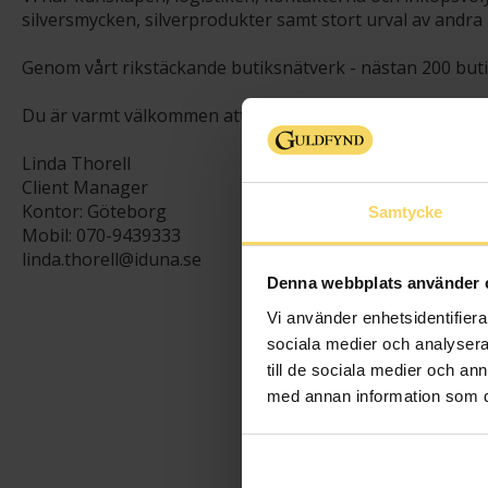
silversmycken, silverprodukter samt stort urval av andra 
Genom vårt rikstäckande butiksnätverk - nästan 200 butik
Du är varmt välkommen att kontakta oss på Corporate Sa
Linda Thorell
Client Manager
Kontor: Göteborg
Samtycke
Mobil: 070-9439333
linda.thorell@iduna.se
Denna webbplats använder 
Vi använder enhetsidentifierar
sociala medier och analysera 
till de sociala medier och a
med annan information som du 