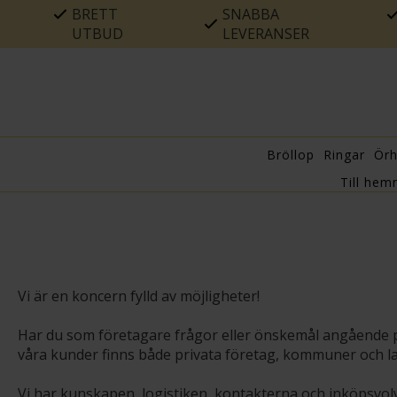
BRETT
SNABBA
UTBUD
LEVERANSER
Bröllop
Ringar
Ör
Till hem
Vi är en koncern fylld av möjligheter!
Har du som företagare frågor eller önskemål angående pr
våra kunder finns både privata företag, kommuner och la
Vi har kunskapen, logistiken, kontakterna och inköpsvolyme