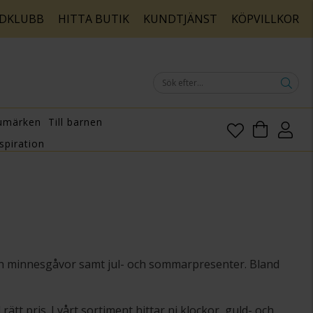
DKLUBB
HITTA BUTIK
KUNDTJÄNST
KÖPVILLKOR
umärken
Till barnen
spiration
och minnesgåvor samt jul- och sommarpresenter. Bland
tt pris. I vårt sortiment hittar ni klockor, guld- och