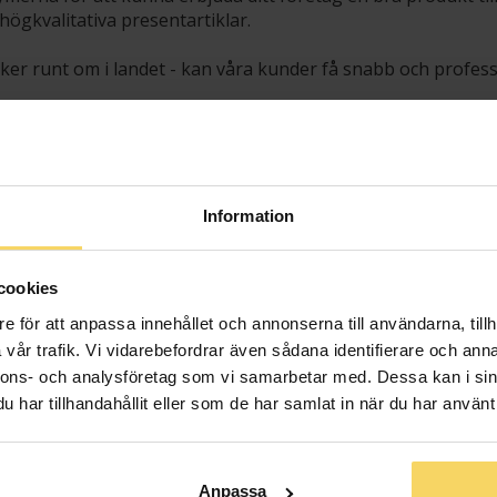
högkvalitativa presentartiklar.
er runt om i landet - kan våra kunder få snabb och professi
les.
Information
cookies
e för att anpassa innehållet och annonserna till användarna, tillh
vår trafik. Vi vidarebefordrar även sådana identifierare och anna
nnons- och analysföretag som vi samarbetar med. Dessa kan i sin
har tillhandahållit eller som de har samlat in när du har använt 
Anpassa