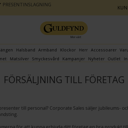
PRESENTINSLAGNING
KUN
hängen
Halsband
Armband
Klockor
Herr
Accessoarer
Var
met
Matsilver
Smyckesvård
Kampanjer
Nyheter
Outlet
In
FÖRSÄLJNING TILL FÖRETAG
esenter till personal? Corporate Sales säljer jubileums- 
ndsting.
rna för att kunna erbjuda ditt företag en bra produkt till rä