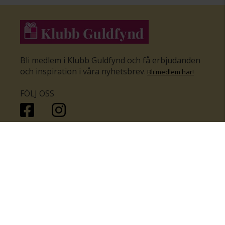
Bli medlem i Klubb Guldfynd och få erbjudanden
och inspiration i våra nyhetsbrev
.
Bli medlem här
!
FÖLJ OSS
HANDLA
KUNDSERVICE
Inför bröllopet
Hitta butik
Ringar
Kundtjänst
Örhängen
Smyckesförsäkringar
Halsband
Klubb Guldfynd
Armband
Sälj ditt byrålådsguld
Smycken med kors
Kontakta oss
Varumärken
Guide för kedjor