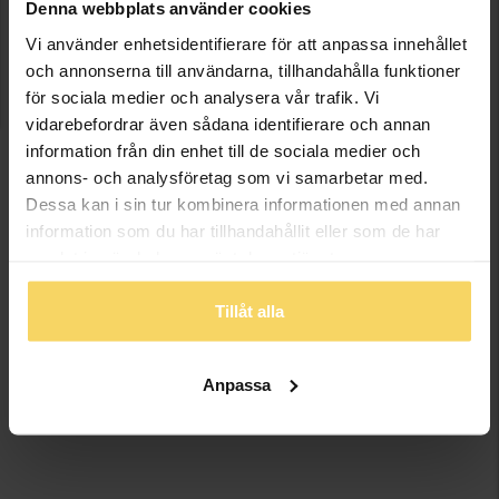
TELEFON:
Denna webbplats använder cookies
019-16 79 05
Vi använder enhetsidentifierare för att anpassa innehållet
och annonserna till användarna, tillhandahålla funktioner
ÖPPETTIDER:
för sociala medier och analysera vår trafik. Vi
Mån-fre: 10-19
vidarebefordrar även sådana identifierare och annan
Lördag: 10-17
information från din enhet till de sociala medier och
Söndag: 11-17
annons- och analysföretag som vi samarbetar med.
Dessa kan i sin tur kombinera informationen med annan
Öppettiderna kan avvika vid storhelger och röda dagar.
information som du har tillhandahållit eller som de har
Kontakta butiken för mer information.
samlat in när du har använt deras tjänster.
Tillåt alla
Anpassa