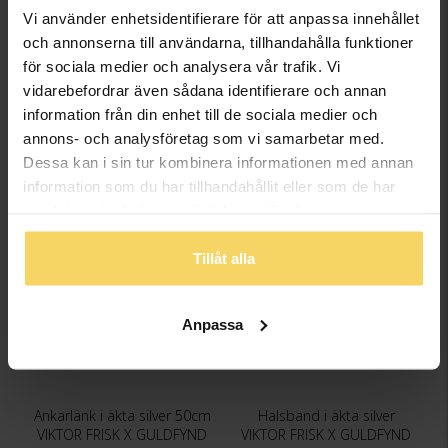
Vi använder enhetsidentifierare för att anpassa innehållet
och annonserna till användarna, tillhandahålla funktioner
för sociala medier och analysera vår trafik. Vi
Halsband i äkta silver 55cm
Halsband i äkta silver 55cm
vidarebefordrar även sådana identifierare och annan
VIKTOR FRISK X GULDFYND
VIKTOR FRISK X GULDFYND
information från din enhet till de sociala medier och
998:-
1 298:-
annons- och analysföretag som vi samarbetar med.
Dessa kan i sin tur kombinera informationen med annan
information som du har tillhandahållit eller som de har
samlat in när du har använt deras tjänster.
KÖP I BUTIK
KÖP I BUTIK
Tillåt alla
Anpassa
Ankarlänk i äkta silver 50cm
Halsband i äkta silver
VIKTOR FRISK X GULDFYND
VIKTOR FRISK X GULDFYND