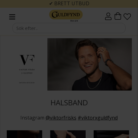
✔ BRETT UTBUD
HALSBAND
Instagram
@viktorfrisks
#viktorxguldfynd