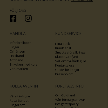
.
Bli medlem här
!
FÖLJ OSS
HANDLA
KUNDSERVICE
Inför bröllopet
Hitta butik
Ringar
Kundtjänst
Örhängen
Smyckesförsäkringar
Halsband
Klubb Guldfynd
Armband
Sälj ditt byrålådsguld
Smycken med kors
Kontakta oss
Varumärken
Guide för kedjor
Presentkort
KOLLA ÄVEN IN
FÖRETAGSINFO
Om Guldfynd
Våra tävlingar
Vårt företagsansvar
Rosa Bandet
Integritetspolicy
BingoLotto