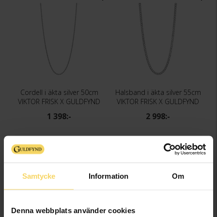
Cordell i äkta silver 50cm
Halsband i äkta silver 55cm
VIKTOR FRISK X GULDFYND
VIKTOR FRISK X GULDFYND
1 398:-
2 998:-
Samtycke
Information
Om
Denna webbplats använder cookies