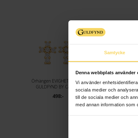
Samtycke
Denna webbplats använder 
Örhängen EVIGHET i äkta silver
Vi använder enhetsidentifierar
GULDFYND BY CAROLA
GULDFYND BY CAROL
sociala medier och analysera 
498:-
398:-
till de sociala medier och a
med annan information som du 