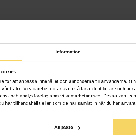
Information
cookies
Örhängen EVIGHET i äkta silver
Örhängen TROFASTHET i äkta silver
Örhängen ÖDMJUKHET i äkta silver
e för att anpassa innehållet och annonserna till användarna, tillh
A
GULDFYND BY CAROLA
GULDFYND BY CAROLA
vår trafik. Vi vidarebefordrar även sådana identifierare och anna
998:-
998:-
nnons- och analysföretag som vi samarbetar med. Dessa kan i sin
har tillhandahållit eller som de har samlat in när du har använt 
Anpassa