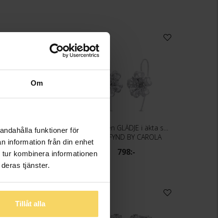
Om
Örhängen VÄNLIGHET i äkta silver
Örhängen GLÄDJE i äkta silver
andahålla funktioner för
GULDFYND BY CAROLA
GULDFYND BY CAROLA
n information från din enhet
698:-
798:-
 tur kombinera informationen
deras tjänster.
Tillåt alla