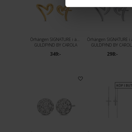
Örhängen SIGNATURE i äkta silver
GULDFYND BY CAROLA
GULDFYND BY CAROL
349:-
298:-
KÖP I BUT