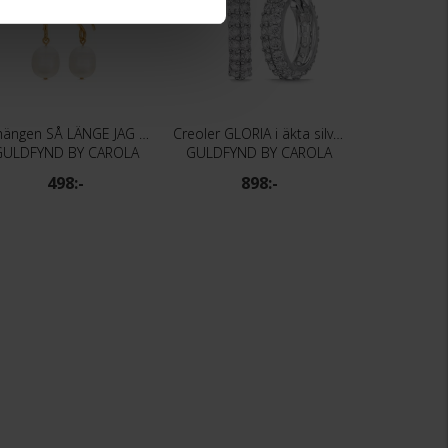
Örhängen SÅ LÄNGE JAG LEVER i äkta silver
Creoler GLORIA i äkta silver med Kubisk Zirkonia
GULDFYND BY CAROLA
GULDFYND BY CAROLA
498:-
898:-