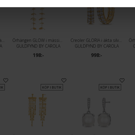
Örhängen SIGNATURE i äkta silver
Örhängen GLOW i mässing med blommor
Creoler GLORIA i äkta silver med Kubisk Zirkonia
A
GULDFYND BY CAROLA
GULDFYND BY CAROLA
198:-
998:-
IK
KÖP I BUTIK
KÖP I BUTIK