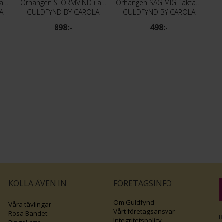
Örhängen EVIGHET i äkta silver med kors
Örhängen STORMVIND i äkta silver
Örhängen SÄG MIG i äkta silver med odlad sötvattenspärla
A
GULDFYND BY CAROLA
GULDFYND BY CAROLA
898:-
498:-
KOLLA ÄVEN IN
FÖRETAGSINFO
Om Guldfynd
Våra tävlingar
Vårt företagsansvar
Rosa Bandet
B
Integritetspolicy