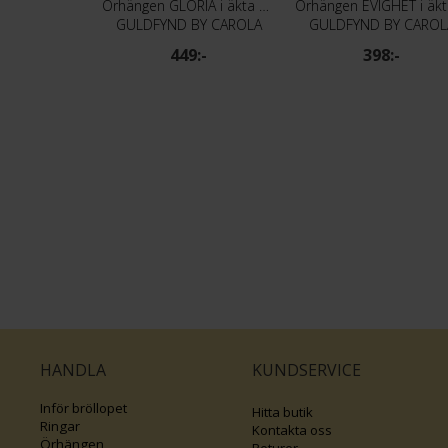
Örhängen GLORIA i äkta silver med Kubisk Zirkonia
GULDFYND BY CAROLA
GULDFYND BY CAROL
449:-
398:-
HANDLA
KUNDSERVICE
Inför bröllopet
Hitta butik
Ringar
Kontakta oss
Örhängen