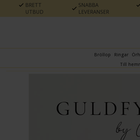
BRETT
SNABBA
UTBUD
LEVERANSER
Bröllop
Ringar
Ör
Till hem