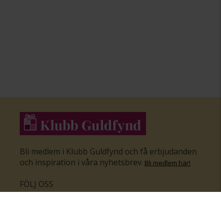
Bli medlem i Klubb Guldfynd och få erbjudanden
och inspiration i våra nyhetsbrev
.
Bli medlem här
!
FÖLJ OSS