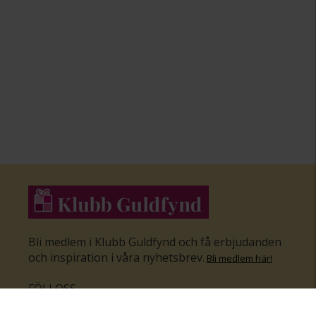
Bli medlem i Klubb Guldfynd och få erbjudanden
och inspiration i våra nyhetsbrev
.
Bli medlem här
!
FÖLJ OSS