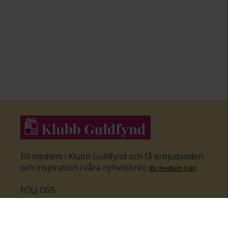
Bli medlem i Klubb Guldfynd och få erbjudanden
och inspiration i våra nyhetsbrev
.
Bli medlem här
!
FÖLJ OSS