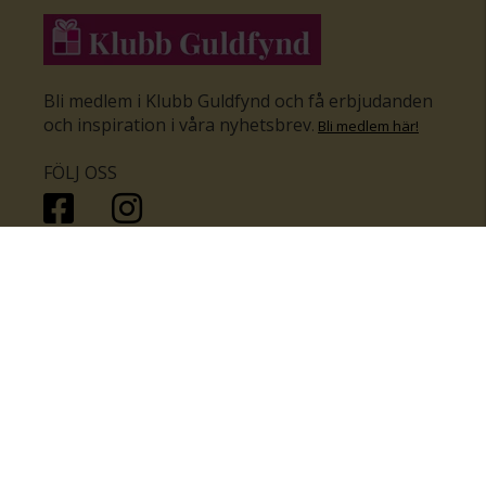
Bli medlem i Klubb Guldfynd och få erbjudanden
och inspiration i våra nyhetsbrev
.
Bli medlem här
!
FÖLJ OSS
HANDLA
KUNDSERVICE
Inför bröllopet
Hitta butik
Ringar
Kundtjänst
Örhängen
Smyckesförsäkringar
Halsband
Klubb Guldfynd
Armband
Sälj ditt byrålådsguld
Smycken med kors
Kontakta oss
Varumärken
Guide för kedjor
Presentkort