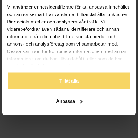
0526-71 73 02
Vi använder enhetsidentifierare för att anpassa innehållet
och annonserna till användarna, tillhandahålla funktioner
ÖPPETTIDER:
för sociala medier och analysera vår trafik. Vi
Mån-Fre: 10:00-20:00
vidarebefordrar även sådana identifierare och annan
Lör-Sön: 10:00-18:00
information från din enhet till de sociala medier och
annons- och analysföretag som vi samarbetar med.
Dessa kan i sin tur kombinera informationen med annan
Öppettiderna kan avvika vid storhelger och röda dagar.
information som du har tillhandahållit eller som de har
Kontakta butiken för mer information.
samlat in när du har använt deras tjänster.
Tillåt alla
Anpassa