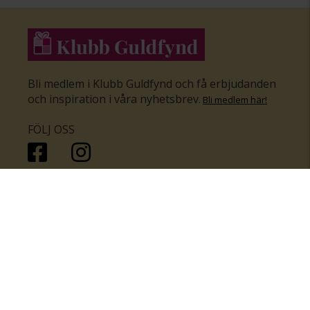
Bli medlem i Klubb Guldfynd och få erbjudanden
och inspiration i våra nyhetsbrev
.
Bli medlem här
!
FÖLJ OSS
HANDLA
KUNDSERVICE
Inför bröllopet
Hitta butik
Ringar
Kundtjänst
Örhängen
Smyckesförsäkringar
Halsband
Klubb Guldfynd
Armband
Sälj ditt byrålådsguld
Smycken med kors
Kontakta oss
Varumärken
Guide för kedjor