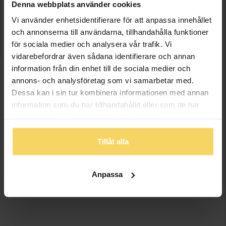
TELEFON:
Denna webbplats använder cookies
0454-751 000
Vi använder enhetsidentifierare för att anpassa innehållet
och annonserna till användarna, tillhandahålla funktioner
ÖPPETTIDER:
för sociala medier och analysera vår trafik. Vi
Mån-fre: 10-18
vidarebefordrar även sådana identifierare och annan
Lördag: 10-15
information från din enhet till de sociala medier och
Söndag: Stängt
annons- och analysföretag som vi samarbetar med.
Dessa kan i sin tur kombinera informationen med annan
Öppettiderna kan avvika vid storhelger och röda dagar.
information som du har tillhandahållit eller som de har
Kontakta butiken för mer information.
samlat in när du har använt deras tjänster.
Tillåt alla
Anpassa