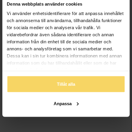
Telefon: 031-712 44 54
Denna webbplats använder cookies
Vi använder enhetsidentifierare för att anpassa innehållet
GULDFYND NORDSTAN
och annonserna till användarna, tillhandahålla funktioner
Postgatan 45
för sociala medier och analysera vår trafik. Vi
411 06 Göteborg
vidarebefordrar även sådana identifierare och annan
Telefon: 031 712 44 47
information från din enhet till de sociala medier och
annons- och analysföretag som vi samarbetar med.
GULDFYND PARTILLE
Dessa kan i sin tur kombinera informationen med annan
Nils Henrikssons väg 3
information som du har tillhandahållit eller som de har
433 35 Partille
Telefon: 031-712 44 33
samlat in när du har använt deras tjänster.
Tillåt alla
Anpassa