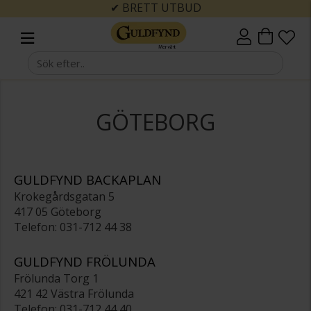
✔ BRETT UTBUD
GÖTEBORG
GULDFYND BACKAPLAN
Krokegårdsgatan 5
417 05 Göteborg
Telefon: 031-712 44 38
GULDFYND FRÖLUNDA
Frölunda Torg 1
421 42 Västra Frölunda
Telefon: 031-712 44 40