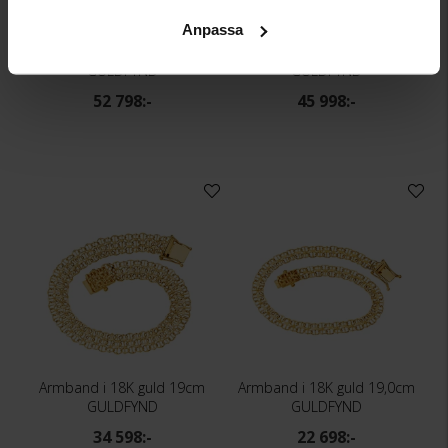
Anpassa
Halsband i 18K guld 42cm
Armband i 18K guld 19cm
GULDFYND
GULDFYND
52 798:-
45 998:-
Armband i 18K guld 19cm
Armband i 18K guld 19,0cm
GULDFYND
GULDFYND
34 598:-
22 698:-