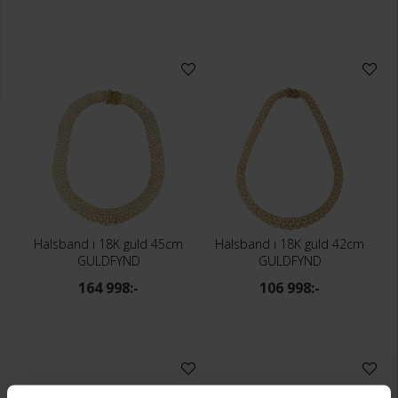
Halsband i 18K guld 45cm
Halsband i 18K guld 42cm
GULDFYND
GULDFYND
164 998:-
106 998:-