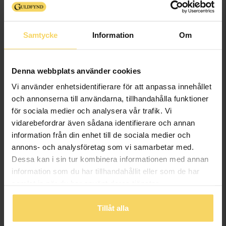
Samtycke
Information
Om
Denna webbplats använder cookies
Armband i 18K guld 19cm
Armband i 18K guld 19cm
Vi använder enhetsidentifierare för att anpassa innehållet
GULDFYND
GULDFYND
och annonserna till användarna, tillhandahålla funktioner
86 998:-
69 298:-
för sociala medier och analysera vår trafik. Vi
vidarebefordrar även sådana identifierare och annan
information från din enhet till de sociala medier och
annons- och analysföretag som vi samarbetar med.
Dessa kan i sin tur kombinera informationen med annan
information som du har tillhandahållit eller som de har
samlat in när du har använt deras tjänster.
Tillåt alla