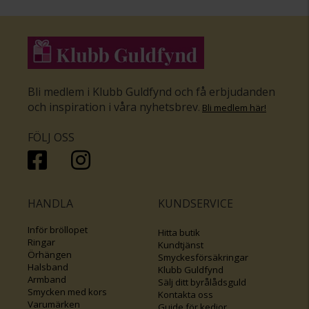
Bli medlem i Klubb Guldfynd och få erbjudanden
och inspiration i våra nyhetsbrev
.
Bli medlem här
!
FÖLJ OSS
HANDLA
KUNDSERVICE
Inför bröllopet
Hitta butik
Ringar
Kundtjänst
Örhängen
Smyckesförsäkringar
Halsband
Klubb Guldfynd
Armband
Sälj ditt byrålådsguld
Smycken med kors
Kontakta oss
Varumärken
Guide för kedjor