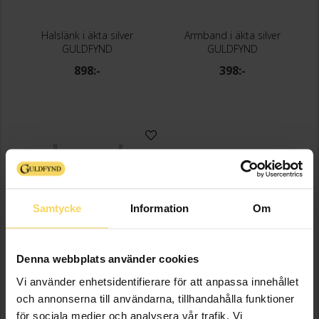
Halslänk i äkta silver
Armband i äkta silver
GULDFYND
GULDFYND
898:-
398:-
Samtycke
Information
Om
Denna webbplats använder cookies
Halsband i äkta silver 42+3cm
Vi använder enhetsidentifierare för att anpassa innehållet
GULDFYND
och annonserna till användarna, tillhandahålla funktioner
249:-
för sociala medier och analysera vår trafik. Vi