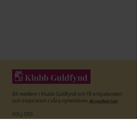
Bli medlem i Klubb Guldfynd och få erbjudanden
och inspiration i våra nyhetsbrev
.
Bli medlem här
!
FÖLJ OSS