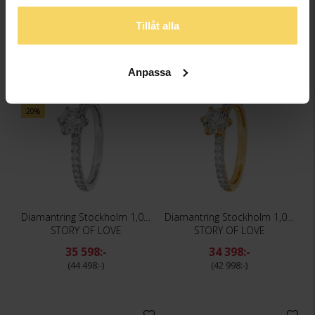
23 998:-
25 198:-
Tillåt alla
29 998:-
31 498:-
Anpassa
Bästsäljare
20%
20%
Diamantring Stockholm 1,00 ct
Diamantring Stockholm 1,00 ct
STORY OF LOVE
STORY OF LOVE
35 598:-
34 398:-
44 498:-
42 998:-