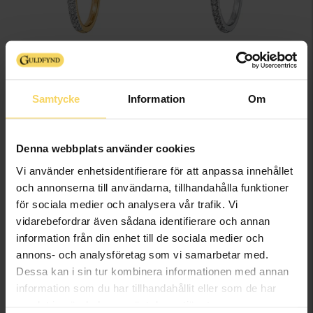
Diamantring Stockholm 0,65 ct
Diamantring Stockholm 0,65 ct
STORY OF LOVE
STORY OF LOVE
21 598:-
22 798:-
Samtycke
Information
Om
26 998:-
28 498:-
Denna webbplats använder cookies
Vi använder enhetsidentifierare för att anpassa innehållet
20%
Bästsäljare
och annonserna till användarna, tillhandahålla funktioner
20%
för sociala medier och analysera vår trafik. Vi
vidarebefordrar även sådana identifierare och annan
information från din enhet till de sociala medier och
annons- och analysföretag som vi samarbetar med.
Dessa kan i sin tur kombinera informationen med annan
information som du har tillhandahållit eller som de har
Diamantring Cannes 0,80 ct
Diamantring Cannes 0,80 ct
samlat in när du har använt deras tjänster.
STORY OF LOVE
STORY OF LOVE