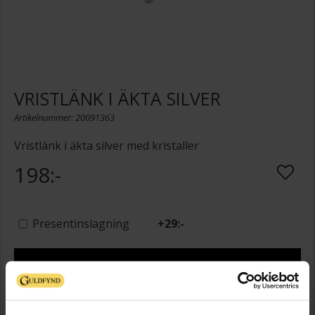
VRISTLÄNK I ÄKTA SILVER
Artikelnummer: 20091363
Vristlänk i äkta silver med kristaller
198:-
Presentinslagning
+
29:-
LÄGG I VARUKORGEN
Lagervara - Leveranstid 2-5 arbetsdagar. Öppet köp i 30 dagar vid