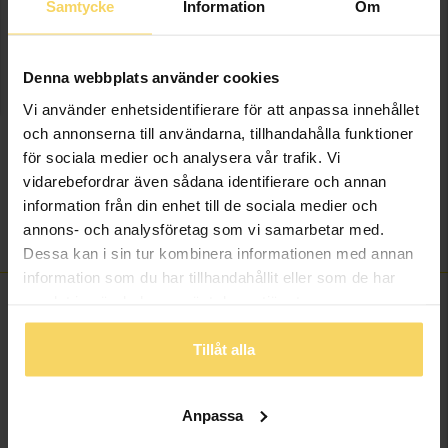
onlineköp.
Samtycke
Information
Om
Info
Denna webbplats använder cookies
Bredd ca (mm)
1,4-6,5
Vi använder enhetsidentifierare för att anpassa innehållet
Höjd ca (mm)
1,4-2,8
och annonserna till användarna, tillhandahålla funktioner
Längd ca (cm)
23,0+3,0
för sociala medier och analysera vår trafik. Vi
Varumärke
Guldfynd
vidarebefordrar även sådana identifierare och annan
information från din enhet till de sociala medier och
Material
Silver
annons- och analysföretag som vi samarbetar med.
Sten/Pärla
Kristaller
Dessa kan i sin tur kombinera informationen med annan
information som du har tillhandahållit eller som de har
samlat in när du har använt deras tjänster.
ANDRA KÖPTE ÄVEN
Tillåt alla
Anpassa