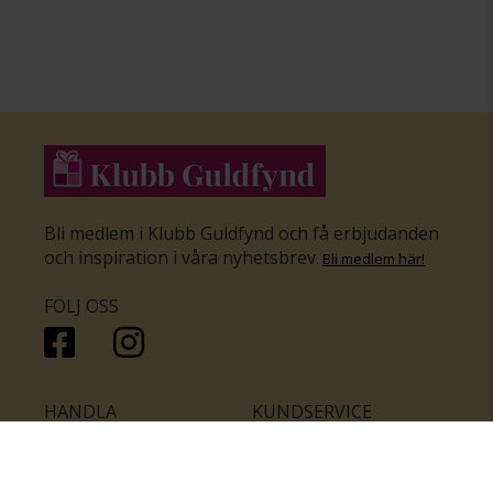
Bli medlem i Klubb Guldfynd och få erbjudanden
och inspiration i våra nyhetsbrev
.
Bli medlem här
!
FÖLJ OSS
HANDLA
KUNDSERVICE
Inför bröllopet
Hitta butik
Ringar
Kundtjänst