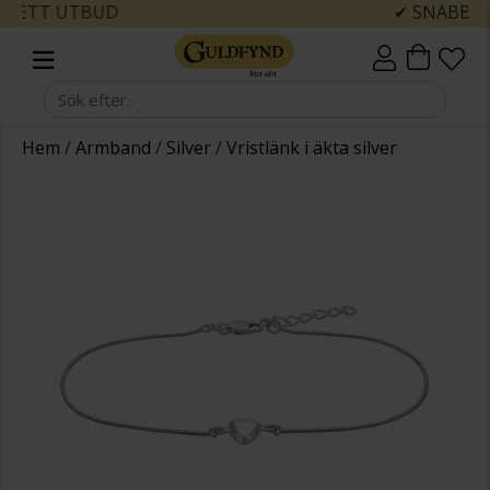
✔ SNABBA LEVERANSER
Hem
/
Armband
/
Silver
/
Vristlänk i äkta silver