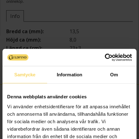
onlineköp.
Info
Bredd ca (mm)
13,5
Höjd ca (mm)
8,0
Längd ca (cm)
23+3
Varumärke
Guldfynd
Material
Silver
Kedjemodell
Snake chain
Samtycke
Information
Om
FINNS OCKSÅ SOM
Denna webbplats använder cookies
Vi använder enhetsidentifierare för att anpassa innehållet
och annonserna till användarna, tillhandahålla funktioner
för sociala medier och analysera vår trafik. Vi
vidarebefordrar även sådana identifierare och annan
information från din enhet till de sociala medier och