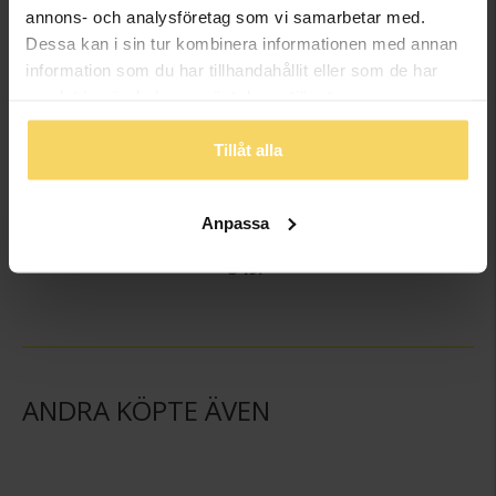
annons- och analysföretag som vi samarbetar med.
Dessa kan i sin tur kombinera informationen med annan
information som du har tillhandahållit eller som de har
samlat in när du har använt deras tjänster.
Tillåt alla
Vristlänk i äkta silver
Anpassa
GULDFYND
349:-
ANDRA KÖPTE ÄVEN