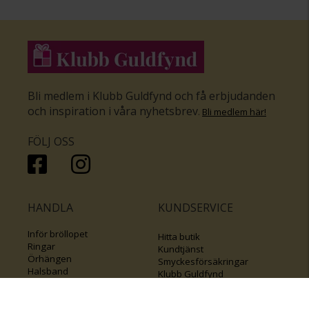
Bli medlem i Klubb Guldfynd och få erbjudanden
och inspiration i våra nyhetsbrev
.
Bli medlem här
!
FÖLJ OSS
HANDLA
KUNDSERVICE
Inför bröllopet
Hitta butik
Ringar
Kundtjänst
Örhängen
Smyckesförsäkringar
Halsband
Klubb Guldfynd
Armband
Sälj ditt byrålådsguld
Smycken med kors
Kontakta oss
Varumärken