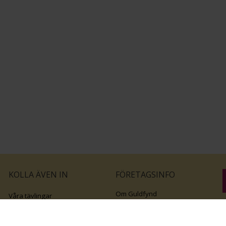
KOLLA ÄVEN IN
FÖRETAGSINFO
Om Guldfynd
Våra tävlingar
Vårt företagsansvar
Rosa Bandet
B
Integritetspolicy
BingoLotto
v
Jobba hos Guldfynd
Guldlotten