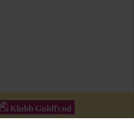
li medlem i Klubb Guldfynd och f
å erbjudanden och inspiration i
åra nyhetsbrev.
Bli medlem här
!