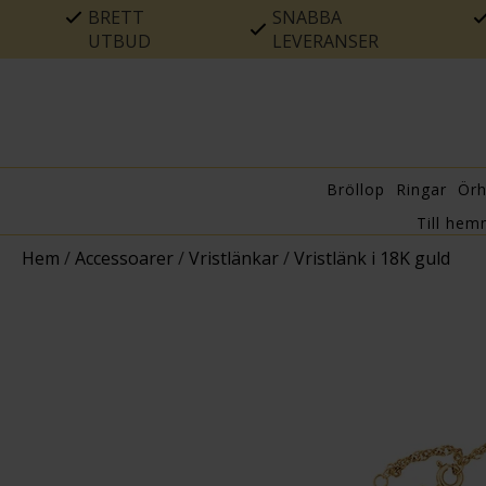
BRETT
SNABBA
UTBUD
LEVERANSER
Bröllop
Ringar
Ör
Till hem
Hem
/
Accessoarer
/
Vristlänkar
/
Vristlänk i 18K guld