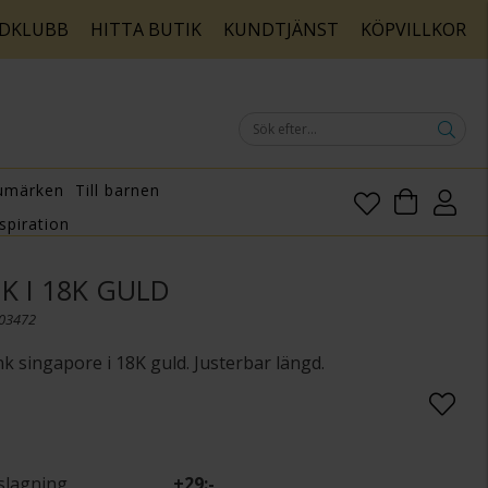
DKLUBB
HITTA BUTIK
KUNDTJÄNST
KÖPVILLKOR
umärken
Till barnen
spiration
K I 18K GULD
003472
nk singapore i 18K guld. Justerbar längd.
slagning
+
29:-