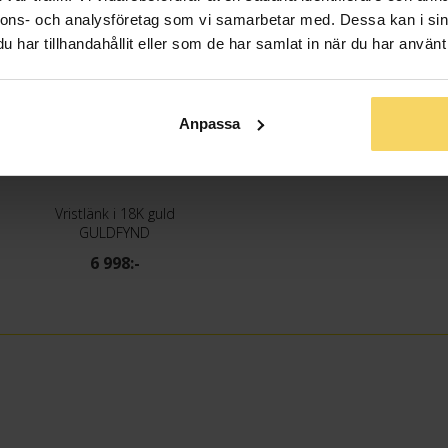
nnons- och analysföretag som vi samarbetar med. Dessa kan i sin
har tillhandahållit eller som de har samlat in när du har använt 
Anpassa
Vristlänk i 18K guld
GULDFYND
6 998:-