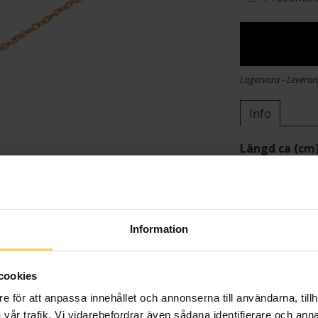
Lagervara - Leveran
Info
Längd ca (cm
Varumärke
Material
Ädelmetall
Kedjemodell
Information
Vikt ca (gram
cookies
e för att anpassa innehållet och annonserna till användarna, tillh
vår trafik. Vi vidarebefordrar även sådana identifierare och anna