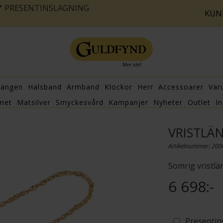
PRESENTINSLAGNING
KUN
hängen
Halsband
Armband
Klockor
Herr
Accessoarer
Var
met
Matsilver
Smyckesvård
Kampanjer
Nyheter
Outlet
In
VRISTLÄN
Artikelnummer: 20
Somrig vristlä
6 698:-
Presentin