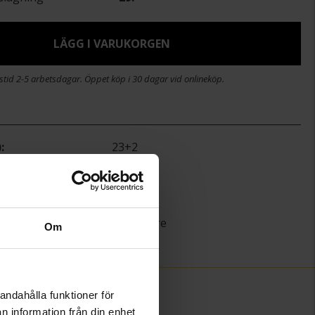
LÄGG I VARUKORGEN
stid 2-5 arbetsdagar. Öppet köp i 30 dagar vid onlineköp.
)
23+2
Guldfynd
Guld
18K Gold
Singapore
Om
)
2,4
andahålla funktioner för
n information från din enhet