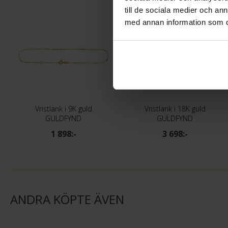
till de sociala medier och a
med annan information som du 
Vristlänk i 9K guld
Vristlänk i 18K guld
GULDFYND
GULDFYND
1 898:-
3 698:-
ANDRA KÖPTE ÄVEN