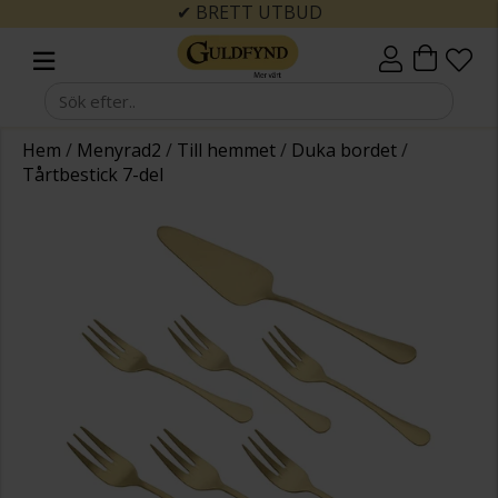
✔ BRETT UTBUD
Hem
/
Menyrad2
/
Till hemmet
/
Duka bordet
/
Tårtbestick 7-del