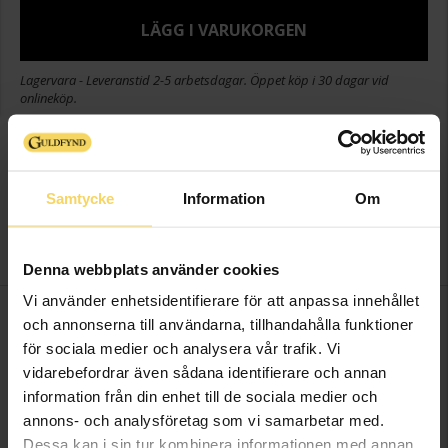
LÄGG I VARUKORGEN
Lagervara - Leveranstid 2-5 arbetsdagar. Öppet köp i 30 dagar vid
onlineköp.
Info
Varumärke
Guldfynd
Samtycke
Information
Om
Material
Guldfärgat rostfritt stål
Övrigt
Diskas för hand
Denna webbplats använder cookies
Vi använder enhetsidentifierare för att anpassa innehållet
FINNS OCKSÅ SOM
och annonserna till användarna, tillhandahålla funktioner
för sociala medier och analysera vår trafik. Vi
vidarebefordrar även sådana identifierare och annan
Bästsäljare
information från din enhet till de sociala medier och
annons- och analysföretag som vi samarbetar med.
Dessa kan i sin tur kombinera informationen med annan