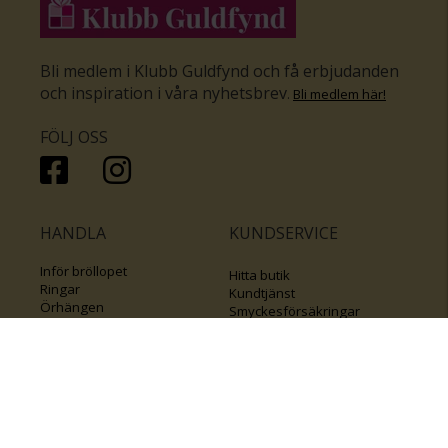
Bli medlem i Klubb Guldfynd och få erbjudanden
och inspiration i våra nyhetsbrev
.
Bli medlem här
!
FÖLJ OSS
HANDLA
KUNDSERVICE
Inför bröllopet
Hitta butik
Ringar
Kundtjänst
Örhängen
Smyckesförsäkringar
Halsband
Klubb Guldfynd
Armband
Sälj ditt byrålådsguld
Smycken med kors
Kontakta oss
Varumärken
Guide för kedjor
Presentkort