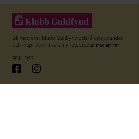
Bli medlem i Klubb Guldfynd och få erbjudanden
och inspiration i våra nyhetsbrev
.
Bli medlem här
!
FÖLJ OSS
HANDLA
KUNDSERVICE
Inför bröllopet
Hitta butik
Ringar
Kundtjänst
Örhängen
Smyckesförsäkringar
Halsband
Klubb Guldfynd
Armband
Sälj ditt byrålådsguld
Smycken med kors
Kontakta oss
Varumärken
Guide för kedjor