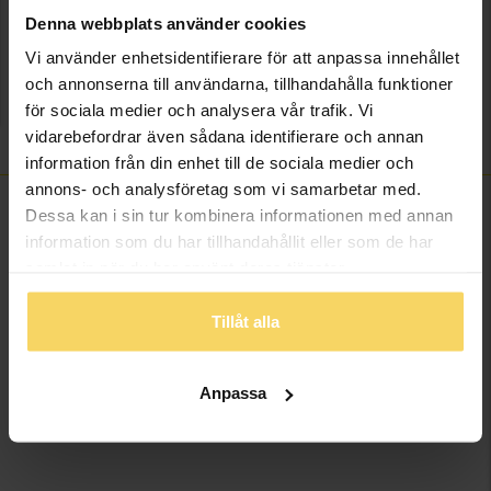
Lagervara - Leveranstid 2-5 arbetsdagar. Öppet köp i 30 dagar vid
Denna webbplats använder cookies
onlineköp.
Vi använder enhetsidentifierare för att anpassa innehållet
Info
och annonserna till användarna, tillhandahålla funktioner
för sociala medier och analysera vår trafik. Vi
Varumärke
DCOR
vidarebefordrar även sådana identifierare och annan
information från din enhet till de sociala medier och
annons- och analysföretag som vi samarbetar med.
Dessa kan i sin tur kombinera informationen med annan
information som du har tillhandahållit eller som de har
ANDRA KÖPTE ÄVEN
samlat in när du har använt deras tjänster.
Tillåt alla
Anpassa