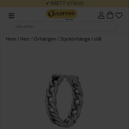
✔ BRETT UTBUD
Hem
/
Herr
/
Örhängen
/
Styckörhänge i stål