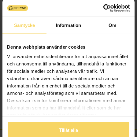
Denna artikel är tillfälligt slut i webbshoppen.
Vänligen kontakta butik för information om
lagersaldo.
Samtycke
Information
Om
Presentinslagning
+
29:-
Denna webbplats använder cookies
Vi använder enhetsidentifierare för att anpassa innehållet
SLUTSÅLD
och annonserna till användarna, tillhandahålla funktioner
för sociala medier och analysera vår trafik. Vi
Lagervara - Leveranstid 2-5 arbetsdagar. Öppet köp i 30 dagar vid
vidarebefordrar även sådana identifierare och annan
onlineköp.
information från din enhet till de sociala medier och
annons- och analysföretag som vi samarbetar med.
Info
Dessa kan i sin tur kombinera informationen med annan
information som du har tillhandahållit eller som de har
Varumärke
Calvin Klein
samlat in när du har använt deras tjänster.
Material
Stål
Tillåt alla