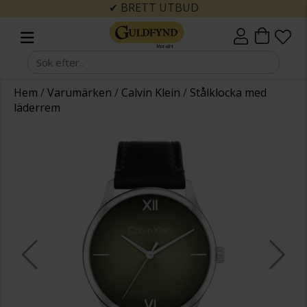
✔ BRETT UTBUD
Hem
/
Varumärken
/
Calvin Klein
/
Stålklocka med
läderrem