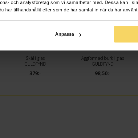
nnons- och analysföretag som vi samarbetar med. Dessa kan i sin
har tillhandahållit eller som de har samlat in när du har använt 
Anpassa
Skål i glas
Äggformad burk i glas
GULDFYND
GULDFYND
379:-
98,50:-