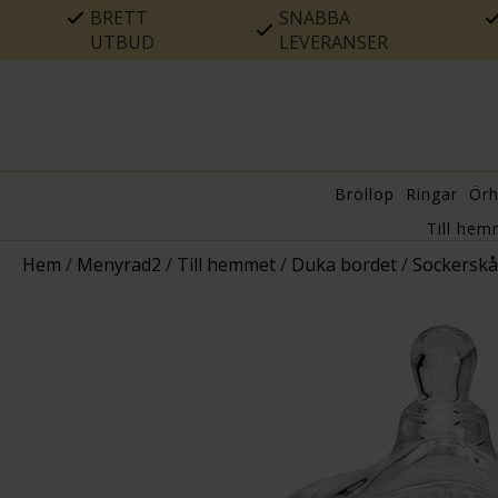
BRETT
SNABBA
UTBUD
LEVERANSER
Bröllop
Ringar
Ör
Till hem
Hem
/
Menyrad2
/
Till hemmet
/
Duka bordet
/
Sockerskå