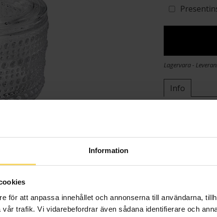
Presentin
Lagervara - Leveran
Info
Höjd ca (cm)
Längd ca (cm
Varumärke
Material
Information
cookies
e för att anpassa innehållet och annonserna till användarna, tillh
vår trafik. Vi vidarebefordrar även sådana identifierare och anna