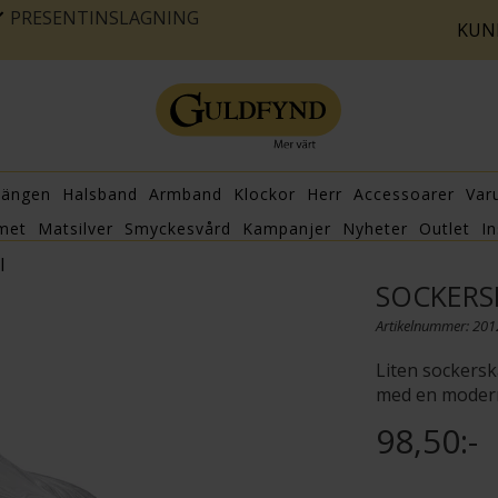
PRESENTINSLAGNING
KUN
hängen
Halsband
Armband
Klockor
Herr
Accessoarer
Var
met
Matsilver
Smyckesvård
Kampanjer
Nyheter
Outlet
In
l
SOCKERS
Artikelnummer: 20
Liten sockersk
med en modern
98,50:-