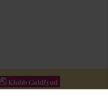
li medlem i Klubb Guldfynd och f
å erbjudanden och inspiration i
åra nyhetsbrev.
Bli medlem här
!