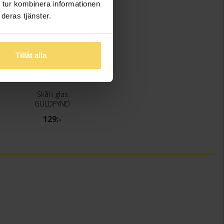
 tur kombinera informationen
deras tjänster.
Tillåt alla
Skål i glas
GULDFYND
129:-