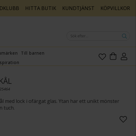
DKLUBB
HITTA BUTIK
KUNDTJÄNST
KÖPVILLKOR
umärken
Till barnen
spiration
KÅL
125464
ål med lock i ofärgat glas. Ytan har ett unikt mönster
 tuch.