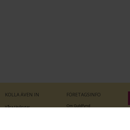
KOLLA ÄVEN IN
FÖRETAGSINFO
Om Guldfynd
Våra tävlingar
Vårt företagsansvar
Rosa Bandet
B
Integritetspolicy
BingoLotto
v
Jobba hos Guldfynd
Guldlotten
Affiliates
Graverbara artiklar