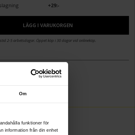
slagning
+
29:-
LÄGG I VARUKORGEN
stid 2-5 arbetsdagar. Öppet köp i 30 dagar vid onlineköp.
8
)
8,5
Guldfynd
Glas
Om
andahålla funktioner för
n information från din enhet