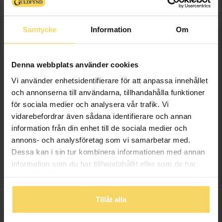
LÄGG I VARUKORGEN
Samtycke
Information
Om
Lagervara - Leveranstid 2-5 arbetsdagar. Öppet köp i 30 dagar vid
onlineköp.
Info
Denna webbplats använder cookies
Vi använder enhetsidentifierare för att anpassa innehållet
Bredd ca (mm)
3,5
och annonserna till användarna, tillhandahålla funktioner
Längd ca (cm)
0,7
för sociala medier och analysera vår trafik. Vi
Varumärke
Guldfynd
vidarebefordrar även sådana identifierare och annan
information från din enhet till de sociala medier och
Material
Guld
annons- och analysföretag som vi samarbetar med.
Ädelmetall
18K Gold
Dessa kan i sin tur kombinera informationen med annan
Vikt ca (gram)
0.25
information som du har tillhandahållit eller som de har
Övrigt
tre vingar
samlat in när du har använt deras tjänster.
Tillåt alla