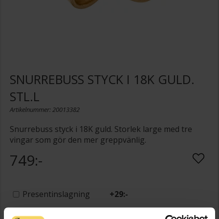
SNURREBUSS STYCK I 18K GULD.
STL.L
Artikelnummer: 20013382
Snurrebuss styck i 18K guld. Storlek large med tre
vingar som gör den mer greppvänlig.
749:-
Presentinslagning
+
29:-