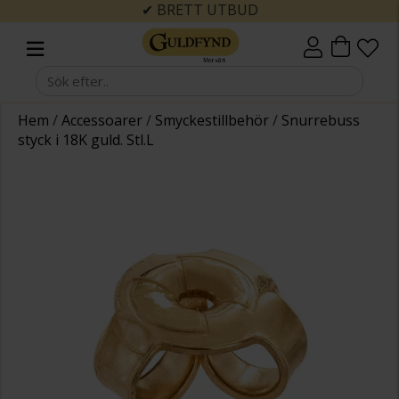
✔ BRETT UTBUD
Hem
/
Accessoarer
/
Smyckestillbehör
/
Snurrebuss
styck i 18K guld. Stl.L