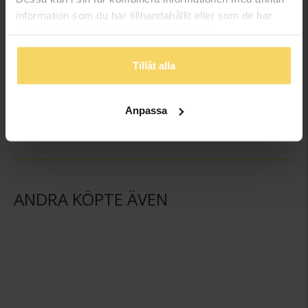
information som du har tillhandahållit eller som de har
samlat in när du har använt deras tjänster.
Tillåt alla
Snöglob
GULDFYND
79,50:-
Anpassa
ANDRA KÖPTE ÄVEN