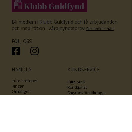
Bli medlem i Klubb Guldfynd och få erbjudanden
och inspiration i våra nyhetsbrev
.
Bli medlem här
!
FÖLJ OSS
HANDLA
KUNDSERVICE
Inför bröllopet
Hitta butik
Ringar
Kundtjänst
Örhängen
Smyckesförsäkringar
Halsband
Klubb Guldfynd
Armband
Sälj ditt byrålådsguld
Smycken med kors
Kontakta oss
Varumärken
Guide för kedjor
Presentkort