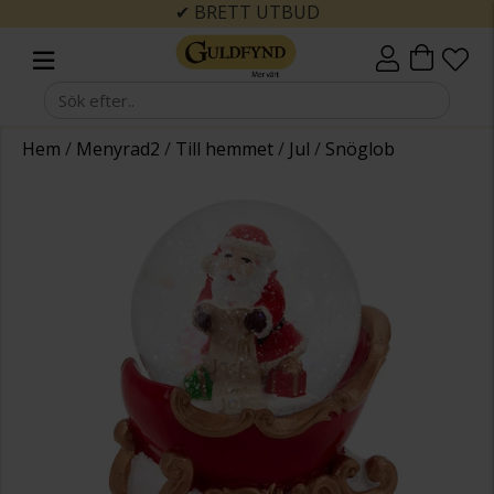
✔ BRETT UTBUD
Hem
/
Menyrad2
/
Till hemmet
/
Jul
/
Snöglob