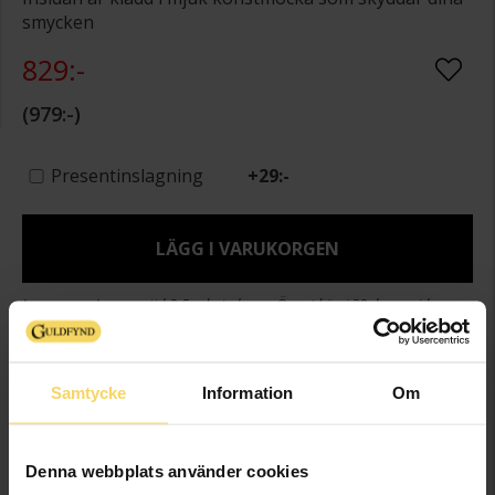
smycken
829:-
979:-
Presentinslagning
+
29:-
LÄGG I VARUKORGEN
Lagervara - Leveranstid 2-5 arbetsdagar. Öppet köp i 30 dagar vid
onlineköp.
Info
Samtycke
Information
Om
Bredd ca (cm)
22
Djup ca (cm)
16
Denna webbplats använder cookies
Höjd ca (cm)
12.5