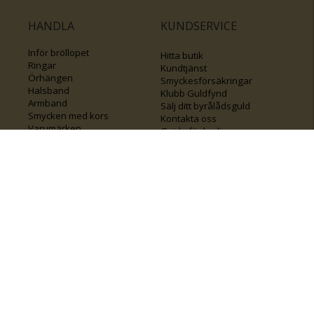
HANDLA
KUNDSERVICE
Inför bröllopet
Hitta butik
Ringar
Kundtjänst
Örhängen
Smyckesförsäkringar
Halsband
Klubb Guldfynd
Armband
Sälj ditt byrålådsguld
Smycken med kors
Kontakta oss
Varumärken
Guide för kedjor
Presentkort
KOLLA ÄVEN IN
FÖRETAGSINFO
Om Guldfynd
Våra tävlingar
Vårt företagsansvar
Rosa Bandet
Integritetspolicy
BingoLotto
Jobba hos Guldfynd
Guldlotten
Affiliates
Graverbara artiklar
Guldfynd sponsrar
Öronhåltagning
Inspiration
Vi
💛 Återvunnet