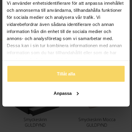
Vi använder enhetsidentifierare för att anpassa innehållet
Längd ca (cm)
22
och annonserna till användarna, tillhandahålla funktioner
Varumärke
Guldfynd
för sociala medier och analysera vår trafik. Vi
Läderimitation,
vidarebefordrar även sådana identifierare och annan
Material
konstmocka
information från din enhet till de sociala medier och
annons- och analysföretag som vi samarbetar med.
Dessa kan i sin tur kombinera informationen med annan
FINNS OCKSÅ SOM
information som du har tillhandahållit eller som de har
samlat in när du har använt deras tjänster.
Bästsäljare
Tillåt alla
Anpassa
Smyckeskrin
Smyckeskrin Mocca
GULDFYND
GULDFYND