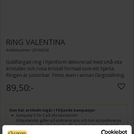
RING VALENTINA
Artikelnummer: 20168258
Guldfärgad ring i hjärtform dekorerad med små vita
kristaller och rosa kristall formad som ett hjärta.
Ringen är justerbar. Finns även i annan färgställning.
89,50:-
Den här artikeln ingår i följande kampanjer:
Kampanj! 3 för 2 på alla bijouterier!
Erbjudandet gäller på ordinarie pris och kan ej kombineras
med andra erbjudanden. Du får det billigaste smycket på
köpet. Gäller ej Guldfynd by Carola, Rosa bandet eller