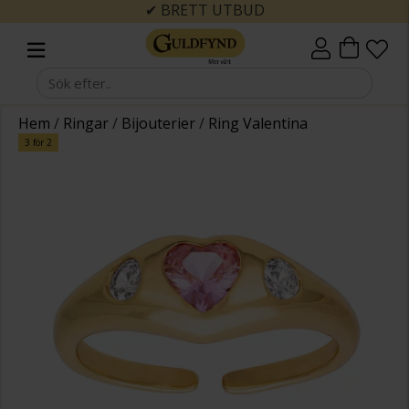
UD
✔ SNABBA LEVERANSER
Hem
/
Ringar
/
Bijouterier
/
Ring Valentina
3 för 2