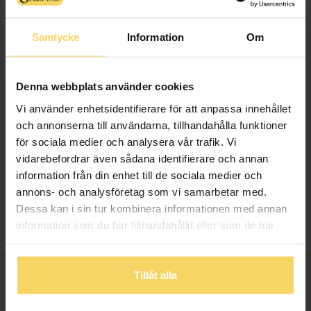
smycken i återvunnen metall. Gäller t.o.m. 1/9 2026.
Samtycke
Information
Om
STORLEKSGUIDE
Presentinslagning
+
29:-
Denna webbplats använder cookies
Vi använder enhetsidentifierare för att anpassa innehållet
LÄGG I VARUKORGEN
och annonserna till användarna, tillhandahålla funktioner
för sociala medier och analysera vår trafik. Vi
Lagervara - Leveranstid 2-5 arbetsdagar. Öppet köp i 30 dagar vid
vidarebefordrar även sådana identifierare och annan
onlineköp.
information från din enhet till de sociala medier och
annons- och analysföretag som vi samarbetar med.
Info
Dessa kan i sin tur kombinera informationen med annan
information som du har tillhandahållit eller som de har
Varumärke
Guldfynd
samlat in när du har använt deras tjänster.
Tillåt alla
ANDRA KÖPTE ÄVEN