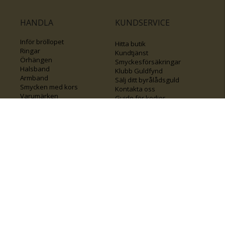
HANDLA
KUNDSERVICE
Inför bröllopet
Hitta butik
Ringar
Kundtjänst
Örhängen
Smyckesförsäkringar
Halsband
Klubb Guldfynd
Armband
Sälj ditt byrålådsguld
Smycken med kors
Kontakta oss
Varumärken
Guide för kedjor
Presentkort
KOLLA ÄVEN IN
FÖRETAGSINFO
Om Guldfynd
Våra tävlingar
Vårt företagsansvar
Rosa Bandet
Integritetspolicy
BingoLotto
Jobba hos Guldfynd
Guldlotten
Affiliates
Graverbara artiklar
Guldfynd sponsrar
Öronhåltagning
Inspiration
Vi
💛 Återvunnet