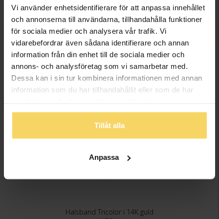
Ädelmetall
14K Gold
Vi använder enhetsidentifierare för att anpassa innehållet
Vikt ca (gram)
2,60
och annonserna till användarna, tillhandahålla funktioner
för sociala medier och analysera vår trafik. Vi
vidarebefordrar även sådana identifierare och annan
FINNS OCKSÅ SOM
information från din enhet till de sociala medier och
annons- och analysföretag som vi samarbetar med.
Dessa kan i sin tur kombinera informationen med annan
information som du har tillhandahållit eller som de har
samlat in när du har använt deras tjänster.
Tillåt alla
Anpassa
Halsband Tricolor i 14K guld