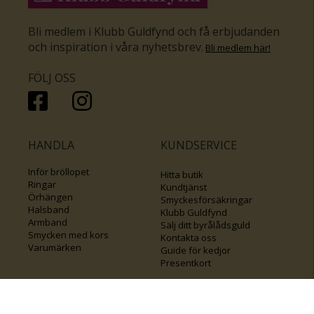
Bli medlem i Klubb Guldfynd och få erbjudanden
och inspiration i våra nyhetsbrev
.
Bli medlem här
!
FÖLJ OSS
HANDLA
KUNDSERVICE
Inför bröllopet
Hitta butik
Ringar
Kundtjänst
Örhängen
Smyckesförsäkringar
Halsband
Klubb Guldfynd
Armband
Sälj ditt byrålådsguld
Smycken med kors
Kontakta oss
Varumärken
Guide för kedjor
Presentkort
KOLLA ÄVEN IN
FÖRETAGSINFO