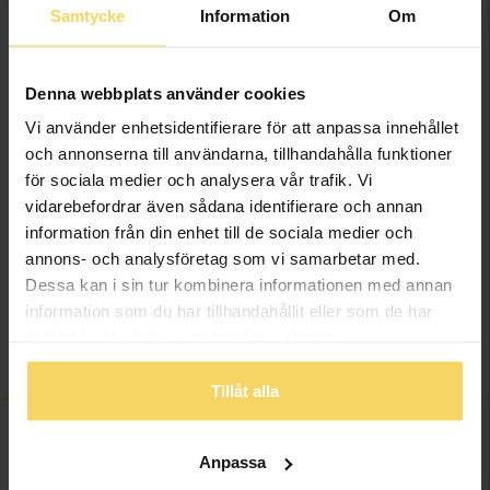
Höjd ca (mm)
1,5-4,8
Samtycke
Information
Om
Varumärke
Fenia
Modell
Vega
Material
Vitt guld
Denna webbplats använder cookies
Ädelmetall
18K Gold
Vi använder enhetsidentifierare för att anpassa innehållet
Sten/Pärla
Labbodlad diamant
och annonserna till användarna, tillhandahålla funktioner
för sociala medier och analysera vår trafik. Vi
Antal diamanter
17
vidarebefordrar även sådana identifierare och annan
Diamantslipning
Briljant
information från din enhet till de sociala medier och
Diamantfärg
River (D-E)
annons- och analysföretag som vi samarbetar med.
Diamantklarhet
VVS
Dessa kan i sin tur kombinera informationen med annan
Vikt ca (gram)
2,68
information som du har tillhandahållit eller som de har
Solitärstil
6-prong brilliant
samlat in när du har använt deras tjänster.
Total carat
0,41
Tillåt alla
FINNS OCKSÅ SOM
Anpassa