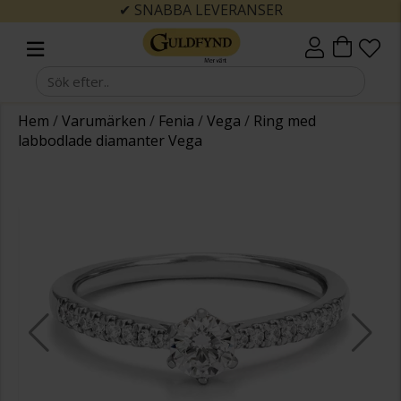
✔ SNABBA LEVERANSER
Hem
/
Varumärken
/
Fenia
/
Vega
/
Ring med
labbodlade diamanter Vega