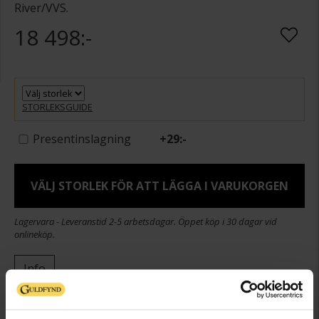
River/VVS.
18 498:-
STORLEKSGUIDE
Presentinslagning
+
29:-
VÄLJ STORLEK FÖR ATT LÄGGA I VARUKORGEN
Lagervara - Leveranstid 2-5 arbetsdagar. Öppet köp i 30 dagar vid
onlineköp.
Info
Bredd ca (mm)
1,7-5,1