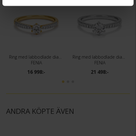
Ring med labbodlade diamanter Vega
Ring med labbodlade diamanter Vega
FENIA
FENIA
16 998:-
21 498:-
ANDRA KÖPTE ÄVEN