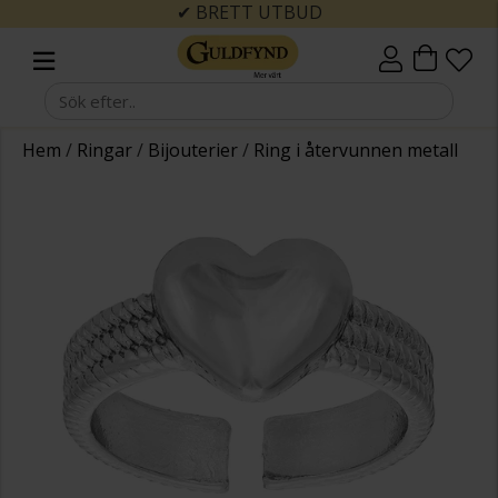
✔ BRETT UTBUD
Hem
/
Ringar
/
Bijouterier
/
Ring i återvunnen metall