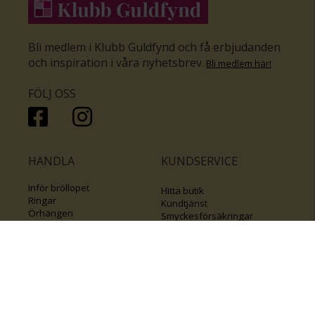
Bli medlem i Klubb Guldfynd och få erbjudanden
och inspiration i våra nyhetsbrev
.
Bli medlem här
!
FÖLJ OSS
HANDLA
KUNDSERVICE
Inför bröllopet
Hitta butik
Ringar
Kundtjänst
Örhängen
Smyckesförsäkringar
Halsband
Klubb Guldfynd
Armband
Sälj ditt byrålådsguld
Smycken med kors
Kontakta oss
Varumärken
Guide för kedjor
Presentkort
KOLLA ÄVEN IN
FÖRETAGSINFO