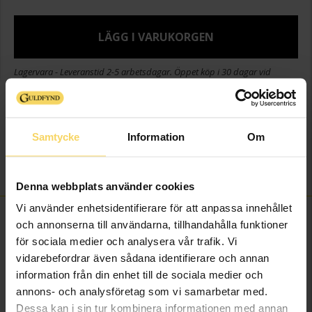
LÄGG I VARUKORGEN
Lagervara - Leveranstid 2-5 arbetsdagar. Öppet köp i 30 dagar vid
onlineköp.
Info
Samtycke
Information
Om
Varumärke
Guldfynd Recycled
Material
Metall, Silverfärgad
Denna webbplats använder cookies
Vi använder enhetsidentifierare för att anpassa innehållet
FINNS OCKSÅ SOM
och annonserna till användarna, tillhandahålla funktioner
för sociala medier och analysera vår trafik. Vi
vidarebefordrar även sådana identifierare och annan
information från din enhet till de sociala medier och
annons- och analysföretag som vi samarbetar med.
Dessa kan i sin tur kombinera informationen med annan