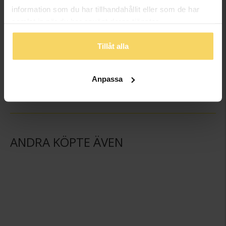
information som du har tillhandahållit eller som de har
samlat in när du har använt deras tjänster.
Tillåt alla
Halsband i återvunnen metall
Ring i återvunnen metall
GULDFYND RECYCLED
GULDFYND RECYCLED
149:-
98,50:-
Anpassa
ANDRA KÖPTE ÄVEN