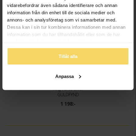
vidarebefordrar även sådana identifierare och annan
information från din enhet till de sociala medier och
annons- och analysföretag som vi samarbetar med.
Dessa kan i sin tur kombinera informationen med annan
information som du har tillhandahållit eller som de har
samlat in när du har använt deras tjänster.
Tillåt alla
Anpassa
Ring i äkta silver
GULDFYND
1 198:-