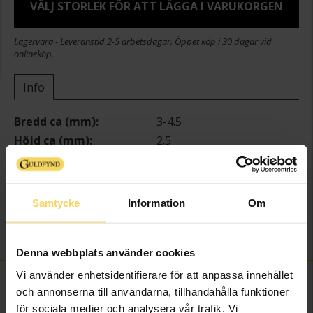
VÄLJ STORLEK FÖR ATT LÄGGA I VARUKORGEN
Lagervara - Leveranstid 2-5 arbetsdagar. Öppet köp i 30 dagar vid
onlineköp.
Info
Bredd ca (mm)
3-4.5
Höjd ca (mm)
2.5
Varumärke
Guldfynd
Material
Silver
Sten/Pärla
Diamant
Samtycke
Information
Om
Antal diamanter
9
Total carat
0,10
Denna webbplats använder cookies
Vi använder enhetsidentifierare för att anpassa innehållet
FINNS OCKSÅ SOM
och annonserna till användarna, tillhandahålla funktioner
för sociala medier och analysera vår trafik. Vi