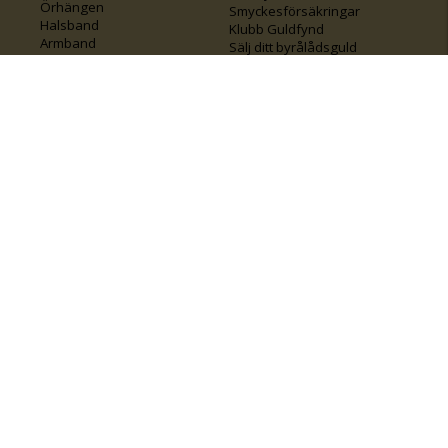
Örhängen
Smyckesförsäkringar
Halsband
Klubb Guldfynd
Armband
Sälj ditt byrålådsguld
Smycken med kors
Kontakta oss
Varumärken
Guide för kedjor
Presentkort
KOLLA ÄVEN IN
FÖRETAGSINFO
Om Guldfynd
Våra tävlingar
Vårt företagsansvar
Rosa Bandet
Integritetspolicy
BingoLotto
Jobba hos Guldfynd
Guldlotten
Affiliates
Graverbara artiklar
Guldfynd sponsrar
Öronhåltagning
Inspiration
Vi
💛 Återvunnet