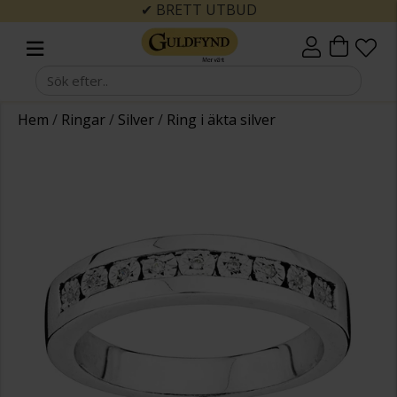
✔ BRETT UTBUD
Hem
/
Ringar
/
Silver
/
Ring i äkta silver