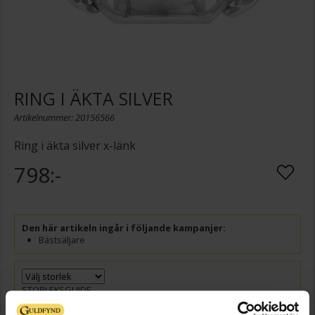
RING I ÄKTA SILVER
Artikelnummer: 20156566
Ring i äkta silver x-länk
798:-
Den här artikeln ingår i följande kampanjer:
Bästsäljare
STORLEKSGUIDE