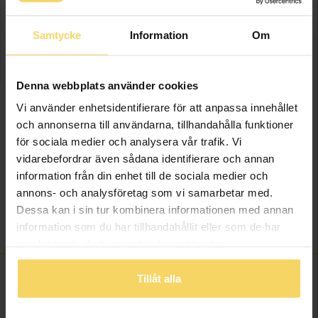
Presentinslagning
+
29:-
Samtycke
Information
Om
VÄLJ STORLEK FÖR ATT LÄGGA I VARUKORGEN
Denna webbplats använder cookies
Lagervara - Leveranstid 2-5 arbetsdagar. Öppet köp i 30 dagar vid
onlineköp.
Vi använder enhetsidentifierare för att anpassa innehållet
och annonserna till användarna, tillhandahålla funktioner
Info
för sociala medier och analysera vår trafik. Vi
vidarebefordrar även sådana identifierare och annan
Bredd ca (mm)
1,8
information från din enhet till de sociala medier och
Höjd ca (mm)
8,7
annons- och analysföretag som vi samarbetar med.
Varumärke
Guldfynd
Dessa kan i sin tur kombinera informationen med annan
Material
Silver
information som du har tillhandahållit eller som de har
samlat in när du har använt deras tjänster.
Tillåt alla
ANDRA KÖPTE ÄVEN