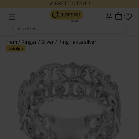
✔ BRETT UTBUD
Hem
/
Ringar
/
Silver
/
Ring i äkta silver
Bästsäljare