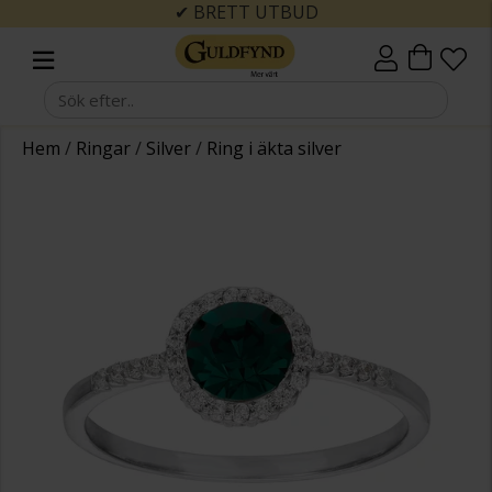
✔ BRETT UTBUD
Hem
/
Ringar
/
Silver
/
Ring i äkta silver