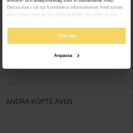
Dessa kan i sin tur kombinera informationen med annan
information som du har tillhandahållit eller som de har
samlat in när du har använt deras tjänster.
Tillåt alla
Örhängen i äkta silver
Halsband i äkta silver
GULDFYND
GULDFYND
Anpassa
498:-
398:-
ANDRA KÖPTE ÄVEN