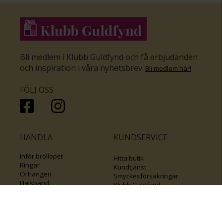
Bli medlem i Klubb Guldfynd och få erbjudanden
och inspiration i våra nyhetsbrev
.
Bli medlem här
!
FÖLJ OSS
HANDLA
KUNDSERVICE
Inför bröllopet
Hitta butik
Ringar
Kundtjänst
Örhängen
Smyckesförsäkringar
Halsband
Klubb Guldfynd
Armband
Sälj ditt byrålådsguld
Smycken med kors
Kontakta oss
Varumärken
Guide för kedjor
Presentkort