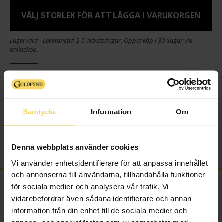
VÄLJ STORLEK FÖR ATT LÄGGA I VARUKORGEN
Lagervara - Leveranstid 2-5 arbetsdagar. Öppet köp i 30 dagar vid
onlineköp.
Info
Bredd ca (mm)
1,3-7,8
Höjd ca (mm)
1,5-5,6
Samtycke
Information
Om
Varumärke
Guldfynd
Material
Silver
Denna webbplats använder cookies
Sten/Pärla
Kristall
Vi använder enhetsidentifierare för att anpassa innehållet
och annonserna till användarna, tillhandahålla funktioner
FINNS OCKSÅ SOM
för sociala medier och analysera vår trafik. Vi
vidarebefordrar även sådana identifierare och annan
information från din enhet till de sociala medier och
annons- och analysföretag som vi samarbetar med.