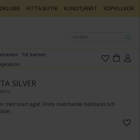
DKLUBB
HITTA BUTIK
KUNDTJÄNST
KÖPVILLKOR
umärken
Till barnen
spiration
KTA SILVER
129112
lver med svart agat. Finns matchande halsband och
ppar.