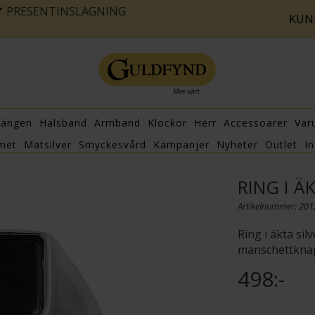
PRESENTINSLAGNING
KUN
hängen
Halsband
Armband
Klockor
Herr
Accessoarer
Var
met
Matsilver
Smyckesvård
Kampanjer
Nyheter
Outlet
In
RING I Ä
Artikelnummer: 20
Ring i äkta si
manschettkna
498:-