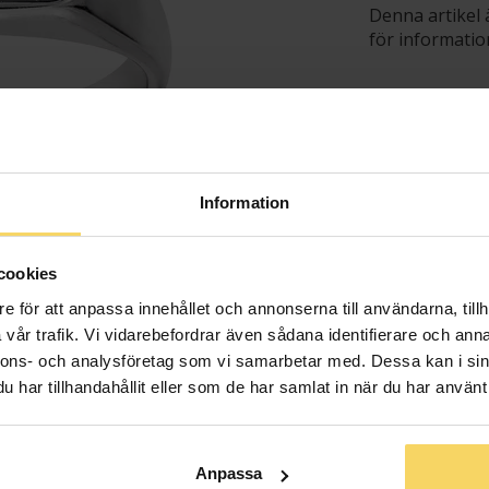
Denna artikel 
för informatio
Presentin
Information
cookies
Lagervara - Leveran
e för att anpassa innehållet och annonserna till användarna, tillh
vår trafik. Vi vidarebefordrar även sådana identifierare och anna
Info
nnons- och analysföretag som vi samarbetar med. Dessa kan i sin
har tillhandahållit eller som de har samlat in när du har använt 
Bredd ca (mm
Höjd ca (mm)
Varumärke
Anpassa