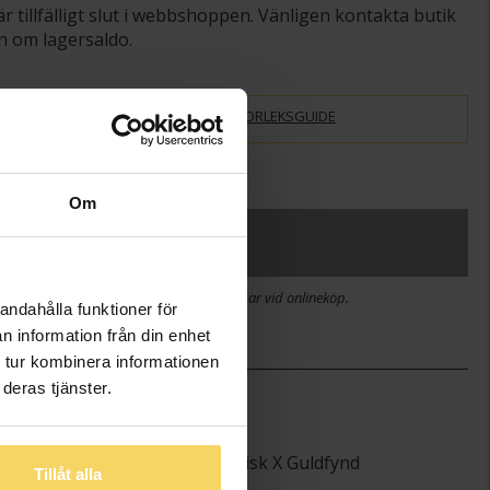
är tillfälligt slut i webbshoppen. Vänligen kontakta butik
n om lagersaldo.
STORLEKSGUIDE
slagning
+
29:-
Om
SLUTSÅLD
stid 2-5 arbetsdagar. Öppet köp i 30 dagar vid onlineköp.
andahålla funktioner för
n information från din enhet
 tur kombinera informationen
deras tjänster.
)
3,0-7,5
1,4-3,0
Viktor Frisk X Guldfynd
Tillåt alla