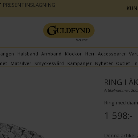
PRESENTINSLAGNING
KUN
hängen
Halsband
Armband
Klockor
Herr
Accessoarer
Var
met
Matsilver
Smyckesvård
Kampanjer
Nyheter
Outlet
In
RING I Ä
Artikelnummer: 20
Ring med diama
1 598:-
Denna artikel 