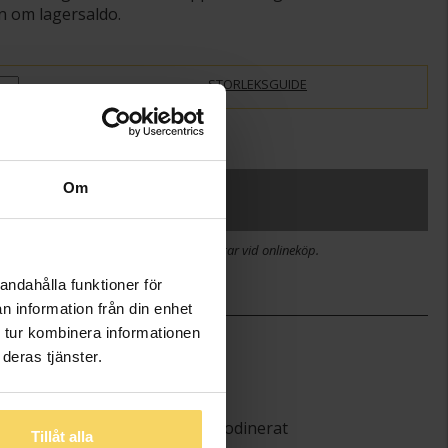
n om lagersaldo.
STORLEKSGUIDE
slagning
+
29:-
Om
SLUTSÅLD
stid 2-5 arbetsdagar. Öppet köp i 30 dagar vid onlineköp.
andahålla funktioner för
n information från din enhet
 tur kombinera informationen
)
4.0
deras tjänster.
2.0
Guldfynd
Silver,Rhodinerat
Tillåt alla