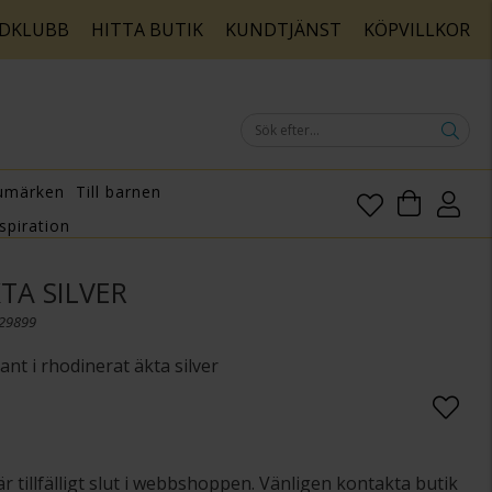
DKLUBB
HITTA BUTIK
KUNDTJÄNST
KÖPVILLKOR
umärken
Till barnen
spiration
KTA SILVER
029899
nt i rhodinerat äkta silver
är tillfälligt slut i webbshoppen. Vänligen kontakta butik