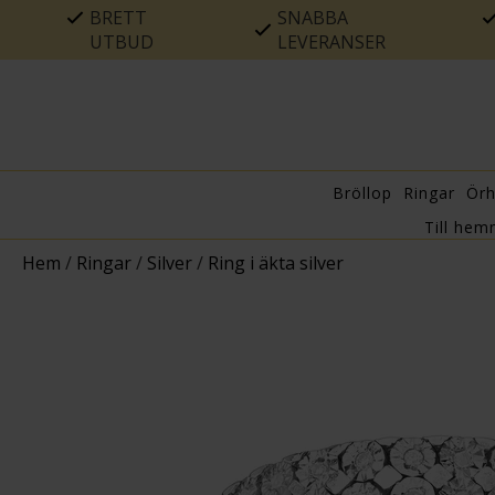
BRETT
SNABBA
UTBUD
LEVERANSER
Bröllop
Ringar
Ör
Till hem
Hem
/
Ringar
/
Silver
/
Ring i äkta silver