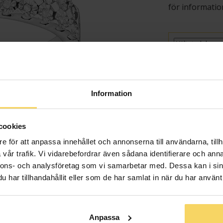
för informatio
Presentin
Information
Lagervara - Leveran
cookies
e för att anpassa innehållet och annonserna till användarna, tillh
Info
vår trafik. Vi vidarebefordrar även sådana identifierare och anna
nnons- och analysföretag som vi samarbetar med. Dessa kan i sin
Bredd ca (mm
har tillhandahållit eller som de har samlat in när du har använt 
Höjd ca (mm)
Varumärke
Material
Anpassa