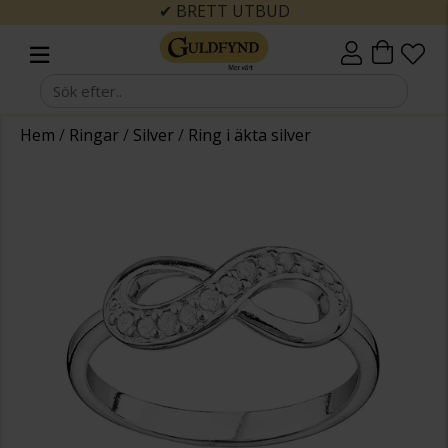
✔ BRETT UTBUD
Hem
/
Ringar
/
Silver
/
Ring i äkta silver