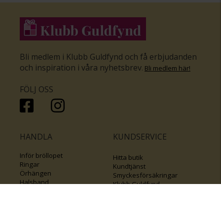
Bli medlem i Klubb Guldfynd och få erbjudanden
och inspiration i våra nyhetsbrev
.
Bli medlem här
!
FÖLJ OSS
HANDLA
KUNDSERVICE
Inför bröllopet
Hitta butik
Ringar
Kundtjänst
Örhängen
Smyckesförsäkringar
Halsband
Klubb Guldfynd
Armband
Sälj ditt byrålådsguld
Smycken med kors
Kontakta oss
Varumärken
Guide för kedjor
Presentkort