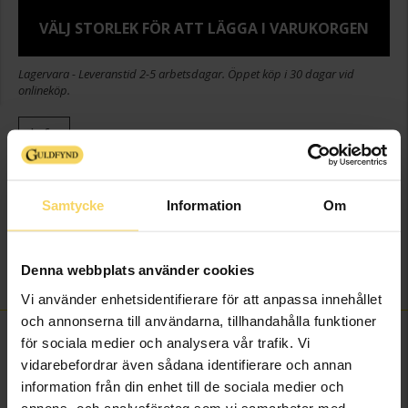
VÄLJ STORLEK FÖR ATT LÄGGA I VARUKORGEN
Lagervara - Leveranstid 2-5 arbetsdagar. Öppet köp i 30 dagar vid
onlineköp.
Info
Bredd ca (mm)
1,50-7,0
Höjd ca (mm)
1,50
Samtycke
Information
Om
Varumärke
Guldfynd
Material
Silver
Denna webbplats använder cookies
Sten/Pärla
Kubisk Zirkonia
Vi använder enhetsidentifierare för att anpassa innehållet
och annonserna till användarna, tillhandahålla funktioner
FINNS OCKSÅ SOM
för sociala medier och analysera vår trafik. Vi
vidarebefordrar även sådana identifierare och annan
information från din enhet till de sociala medier och
annons- och analysföretag som vi samarbetar med.