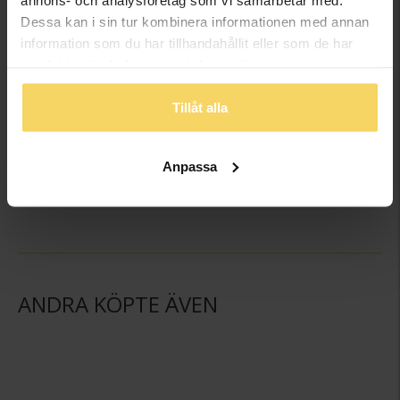
Dessa kan i sin tur kombinera informationen med annan
information som du har tillhandahållit eller som de har
samlat in när du har använt deras tjänster.
Tillåt alla
Halsband i äkta silver
Armband i äkta silver
GULDFYND
GULDFYND
Anpassa
349:-
298:-
ANDRA KÖPTE ÄVEN