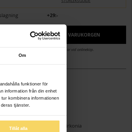
STORLEKSGUIDE
slagning
+
29:-
LJ STORLEK FÖR ATT LÄGGA I VARUKORGEN
stid 2-5 arbetsdagar. Öppet köp i 30 dagar vid onlineköp.
Om
)
1-10
andahålla funktioner för
(cm)
0,77
n information från din enhet
2-6
 tur kombinera informationen
Guldfynd
deras tjänster.
Guld
18K Gold
Kubisk Zirkonia
Tillåt alla