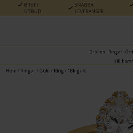
BRETT
SNABBA
UTBUD
LEVERANSER
Bröllop
Ringar
Ör
Till hem
Hem
/
Ringar
/
Guld
/
Ring i 18k guld