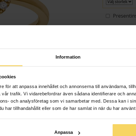
Presentin
VÄ
Lagervara - Leveran
Information
Info
cookies
Bredd ca (mm
e för att anpassa innehållet och annonserna till användarna, tillh
Diameter ca 
vår trafik. Vi vidarebefordrar även sådana identifierare och anna
Höjd ca (mm)
nnons- och analysföretag som vi samarbetar med. Dessa kan i sin
Varumärke
har tillhandahållit eller som de har samlat in när du har använt 
Material
Ädelmetall
Sten/Pärla
Anpassa