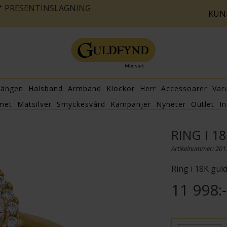
PRESENTINSLAGNING
KUN
hängen
Halsband
Armband
Klockor
Herr
Accessoarer
Var
met
Matsilver
Smyckesvård
Kampanjer
Nyheter
Outlet
In
RING I 1
Artikelnummer: 20
Ring i 18K gul
11 998:-