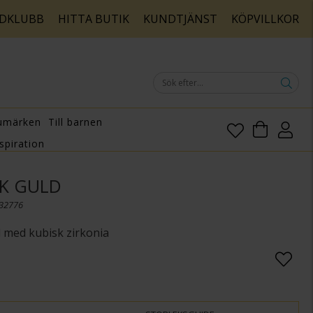
DKLUBB
HITTA BUTIK
KUNDTJÄNST
KÖPVILLKOR
umärken
Till barnen
spiration
8K GULD
132776
d med kubisk zirkonia