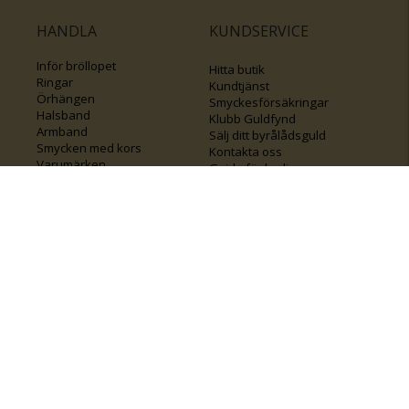
HANDLA
KUNDSERVICE
Inför bröllopet
Hitta butik
Ringar
Kundtjänst
Örhängen
Smyckesförsäkringar
Halsband
Klubb Guldfynd
Armband
Sälj ditt byrålådsguld
Smycken med kors
Kontakta oss
Varumärken
Guide för kedjor
Presentkort
KOLLA ÄVEN IN
FÖRETAGSINFO
Om Guldfynd
Våra tävlingar
Vårt företagsansvar
Rosa Bandet
Integritetspolicy
BingoLotto
Jobba hos Guldfynd
Guldlotten
Affiliates
Graverbara artiklar
Guldfynd sponsrar
Öronhåltagning
Inspiration
Vi
💛 Återvunnet