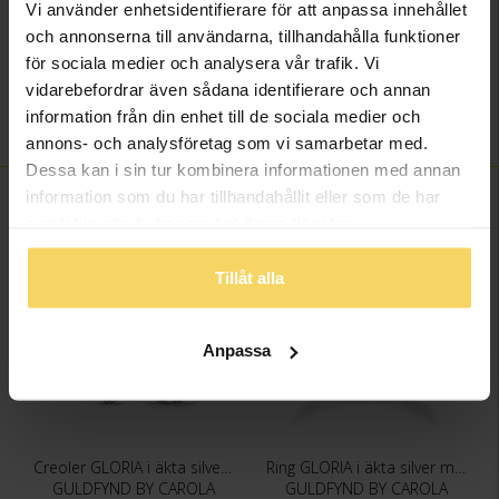
Höjd ca (mm)
2,3
Vi använder enhetsidentifierare för att anpassa innehållet
Varumärke
Guldfynd by Carola
och annonserna till användarna, tillhandahålla funktioner
för sociala medier och analysera vår trafik. Vi
Modell
Gloria
vidarebefordrar även sådana identifierare och annan
Material
Silver,Rhodinerat
information från din enhet till de sociala medier och
Sten/Pärla
Kubisk Zirkonia
annons- och analysföretag som vi samarbetar med.
Dessa kan i sin tur kombinera informationen med annan
information som du har tillhandahållit eller som de har
FINNS OCKSÅ SOM
samlat in när du har använt deras tjänster.
Tillåt alla
Anpassa
Creoler GLORIA i äkta silver med Kubisk Zirkonia
Ring GLORIA i äkta silver med Kubisk Zirkonia
GULDFYND BY CAROLA
GULDFYND BY CAROLA